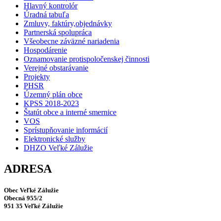
Hlavný kontrolór
Úradná tabuľa
Zmluvy, faktúry,objednávky
Partnerská spolupráca
Všeobecne záväzné nariadenia
Hospodárenie
Oznamovanie protispoločenskej činnosti
Verejné obstarávanie
Projekty
PHSR
Územný plán obce
KPSS 2018-2023
Štatút obce a interné smernice
VOS
Sprístupňovanie informácií
Elektronické služby
DHZO Veľké Zálužie
ADRESA
Obec Veľké Zálužie
Obecná 955/2
951 35 Veľké Zálužie