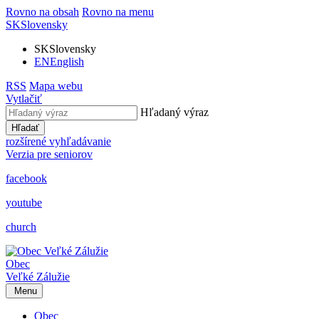
Rovno na obsah
Rovno na menu
SK
Slovensky
SK
Slovensky
EN
English
RSS
Mapa webu
Vytlačiť
Hľadaný výraz
Hľadať
rozšírené vyhľadávanie
Verzia pre seniorov
facebook
youtube
church
Obec
Veľké Zálužie
Menu
Obec