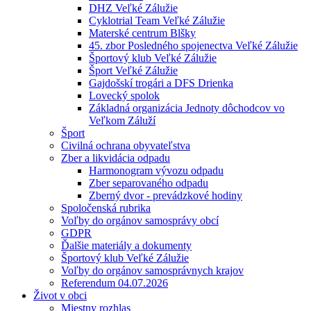
DHZ Veľké Zálužie
Cyklotrial Team Veľké Zálužie
Materské centrum Blšky
45. zbor Posledného spojenectva Veľké Zálužie
Športový klub Veľké Zálužie
Šport Veľké Zálužie
Gajdošskí trogári a DFS Drienka
Lovecký spolok
Základná organizácia Jednoty dôchodcov vo
Veľkom Záluží
Šport
Civilná ochrana obyvateľstva
Zber a likvidácia odpadu
Harmonogram vývozu odpadu
Zber separovaného odpadu
Zberný dvor - prevádzkové hodiny
Spoločenská rubrika
Voľby do orgánov samosprávy obcí
GDPR
Ďalšie materiály a dokumenty
Športový klub Veľké Zálužie
Voľby do orgánov samosprávnych krajov
Referendum 04.07.2026
Život v obci
Miestny rozhlas