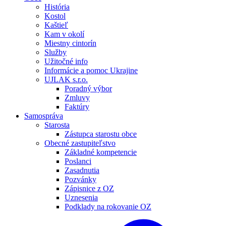
História
Kostol
Kaštieľ
Kam v okolí
Miestny cintorín
Služby
Užitočné info
Informácie a pomoc Ukrajine
UJLAK s.r.o.
Poradný výbor
Zmluvy
Faktúry
Samospráva
Starosta
Zástupca starostu obce
Obecné zastupiteľstvo
Základné kompetencie
Poslanci
Zasadnutia
Pozvánky
Zápisnice z OZ
Uznesenia
Podklady na rokovanie OZ