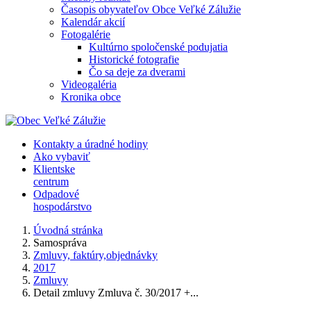
Časopis obyvateľov Obce Veľké Zálužie
Kalendár akcií
Fotogalérie
Kultúrno spoločenské podujatia
Historické fotografie
Čo sa deje za dverami
Videogaléria
Kronika obce
Kontakty a úradné hodiny
Ako vybaviť
Klientske
centrum
Odpadové
hospodárstvo
Úvodná stránka
Samospráva
Zmluvy, faktúry,objednávky
2017
Zmluvy
Detail zmluvy Zmluva č. 30/2017 +...