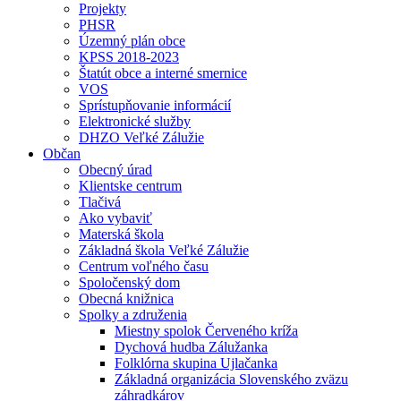
Projekty
PHSR
Územný plán obce
KPSS 2018-2023
Štatút obce a interné smernice
VOS
Sprístupňovanie informácií
Elektronické služby
DHZO Veľké Zálužie
Občan
Obecný úrad
Klientske centrum
Tlačivá
Ako vybaviť
Materská škola
Základná škola Veľké Zálužie
Centrum voľného času
Spoločenský dom
Obecná knižnica
Spolky a združenia
Miestny spolok Červeného kríža
Dychová hudba Zálužanka
Folklórna skupina Ujlačanka
Základná organizácia Slovenského zväzu
záhradkárov