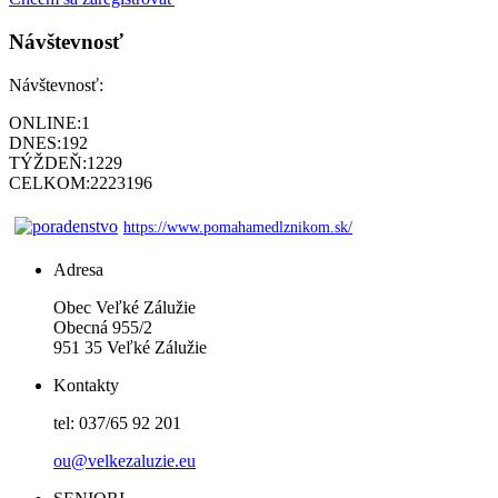
Návštevnosť
Návštevnosť:
ONLINE:
1
DNES:
192
TÝŽDEŇ:
1229
CELKOM:
2223196
https://www.pomahamedlznikom.sk/
Adresa
Obec Veľké Zálužie
Obecná 955/2
951 35 Veľké Zálužie
Kontakty
tel: 037/65 92 201
ou@velkezaluzie.eu