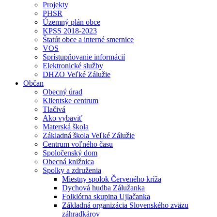
Projekty
PHSR
Územný plán obce
KPSS 2018-2023
Štatút obce a interné smernice
VOS
Sprístupňovanie informácií
Elektronické služby
DHZO Veľké Zálužie
Občan
Obecný úrad
Klientske centrum
Tlačivá
Ako vybaviť
Materská škola
Základná škola Veľké Zálužie
Centrum voľného času
Spoločenský dom
Obecná knižnica
Spolky a združenia
Miestny spolok Červeného kríža
Dychová hudba Zálužanka
Folklórna skupina Ujlačanka
Základná organizácia Slovenského zväzu
záhradkárov