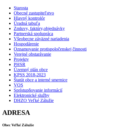
Starosta
Obecné zastupiteľstvo
Hlavný kontrolór
Úradná tabuľa
Zmluvy, faktúry,objednávky
Partnerská spolupráca
Všeobecne záväzné nariadenia
Hospodárenie
Oznamovanie protispoločenskej činnosti
Verejné obstarávanie
Projekty
PHSR
Územný plán obce
KPSS 2018-2023
Štatút obce a interné smernice
VOS
Sprístupňovanie informácií
Elektronické služby
DHZO Veľké Zálužie
ADRESA
Obec Veľké Zálužie