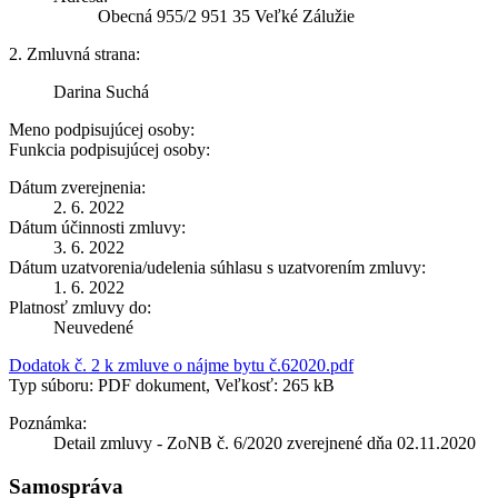
Obecná 955/2 951 35 Veľké Zálužie
2. Zmluvná strana:
Darina Suchá
Meno podpisujúcej osoby:
Funkcia podpisujúcej osoby:
Dátum zverejnenia:
2. 6. 2022
Dátum účinnosti zmluvy:
3. 6. 2022
Dátum uzatvorenia/udelenia súhlasu s uzatvorením zmluvy:
1. 6. 2022
Platnosť zmluvy do:
Neuvedené
Dodatok č. 2 k zmluve o nájme bytu č.62020.pdf
Typ súboru: PDF dokument, Veľkosť: 265 kB
Poznámka:
Detail zmluvy - ZoNB č. 6/2020 zverejnené dňa 02.11.2020
Samospráva