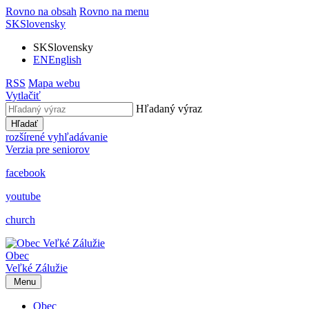
Rovno na obsah
Rovno na menu
SK
Slovensky
SK
Slovensky
EN
English
RSS
Mapa webu
Vytlačiť
Hľadaný výraz
Hľadať
rozšírené vyhľadávanie
Verzia pre seniorov
facebook
youtube
church
Obec
Veľké Zálužie
Menu
Obec