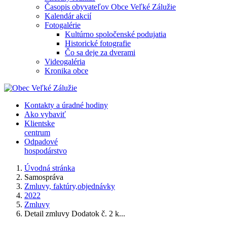
Časopis obyvateľov Obce Veľké Zálužie
Kalendár akcií
Fotogalérie
Kultúrno spoločenské podujatia
Historické fotografie
Čo sa deje za dverami
Videogaléria
Kronika obce
Kontakty a úradné hodiny
Ako vybaviť
Klientske
centrum
Odpadové
hospodárstvo
Úvodná stránka
Samospráva
Zmluvy, faktúry,objednávky
2022
Zmluvy
Detail zmluvy Dodatok č. 2 k...