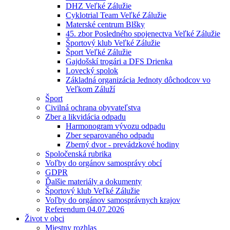
DHZ Veľké Zálužie
Cyklotrial Team Veľké Zálužie
Materské centrum Blšky
45. zbor Posledného spojenectva Veľké Zálužie
Športový klub Veľké Zálužie
Šport Veľké Zálužie
Gajdošskí trogári a DFS Drienka
Lovecký spolok
Základná organizácia Jednoty dôchodcov vo
Veľkom Záluží
Šport
Civilná ochrana obyvateľstva
Zber a likvidácia odpadu
Harmonogram vývozu odpadu
Zber separovaného odpadu
Zberný dvor - prevádzkové hodiny
Spoločenská rubrika
Voľby do orgánov samosprávy obcí
GDPR
Ďalšie materiály a dokumenty
Športový klub Veľké Zálužie
Voľby do orgánov samosprávnych krajov
Referendum 04.07.2026
Život v obci
Miestny rozhlas