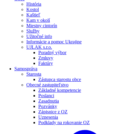
História
Kostol
Kaštieľ
Kam v okolí
Miestny cintorín
Služby
Užitočné info
Informácie a pomoc Ukrajine
UJLAK s.r.o.
Poradný výbor
Zmluvy
Faktúry
Samospráva
Starosta
Zástupca starostu obce
Obecné zastupiteľstvo
Základné kompetencie
Poslanci
Zasadnutia
Pozvánky
Zápisnice z OZ
Uznesenia
Podklady na rokovanie OZ