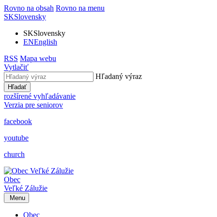
Rovno na obsah
Rovno na menu
SK
Slovensky
SK
Slovensky
EN
English
RSS
Mapa webu
Vytlačiť
Hľadaný výraz
Hľadať
rozšírené vyhľadávanie
Verzia pre seniorov
facebook
youtube
church
Obec
Veľké Zálužie
Menu
Obec