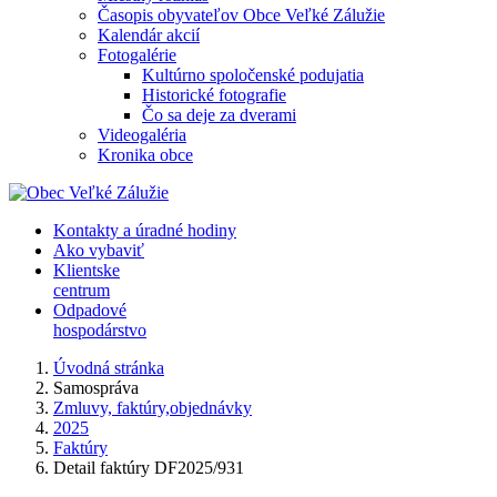
Časopis obyvateľov Obce Veľké Zálužie
Kalendár akcií
Fotogalérie
Kultúrno spoločenské podujatia
Historické fotografie
Čo sa deje za dverami
Videogaléria
Kronika obce
Kontakty a úradné hodiny
Ako vybaviť
Klientske
centrum
Odpadové
hospodárstvo
Úvodná stránka
Samospráva
Zmluvy, faktúry,objednávky
2025
Faktúry
Detail faktúry DF2025/931