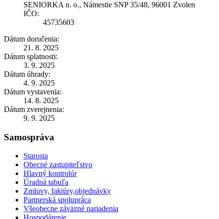
SENIORKA n. o., Námestie SNP 35/48, 96001 Zvolen
IČO:
45735603
Dátum doručenia:
21. 8. 2025
Dátum splatnosti:
3. 9. 2025
Dátum úhrady:
4. 9. 2025
Dátum vystavenia:
14. 8. 2025
Dátum zverejnenia:
9. 9. 2025
Samospráva
Starosta
Obecné zastupiteľstvo
Hlavný kontrolór
Úradná tabuľa
Zmluvy, faktúry,objednávky
Partnerská spolupráca
Všeobecne záväzné nariadenia
Hospodárenie