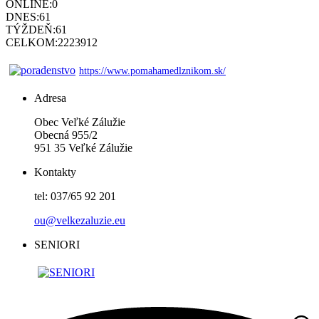
ONLINE:
0
DNES:
61
TÝŽDEŇ:
61
CELKOM:
2223912
https://www.pomahamedlznikom.sk/
Adresa
Obec Veľké Zálužie
Obecná 955/2
951 35 Veľké Zálužie
Kontakty
tel: 037/65 92 201
ou@velkezaluzie.eu
SENIORI