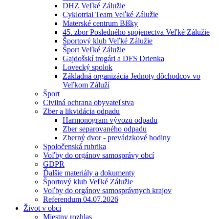
DHZ Veľké Zálužie
Cyklotrial Team Veľké Zálužie
Materské centrum Blšky
45. zbor Posledného spojenectva Veľké Zálužie
Športový klub Veľké Zálužie
Šport Veľké Zálužie
Gajdošskí trogári a DFS Drienka
Lovecký spolok
Základná organizácia Jednoty dôchodcov vo
Veľkom Záluží
Šport
Civilná ochrana obyvateľstva
Zber a likvidácia odpadu
Harmonogram vývozu odpadu
Zber separovaného odpadu
Zberný dvor - prevádzkové hodiny
Spoločenská rubrika
Voľby do orgánov samosprávy obcí
GDPR
Ďalšie materiály a dokumenty
Športový klub Veľké Zálužie
Voľby do orgánov samosprávnych krajov
Referendum 04.07.2026
Život v obci
Miestny rozhlas