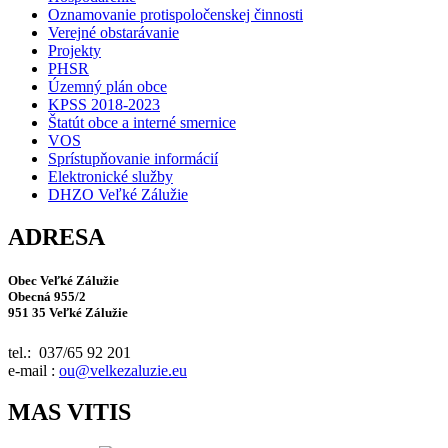
Oznamovanie protispoločenskej činnosti
Verejné obstarávanie
Projekty
PHSR
Územný plán obce
KPSS 2018-2023
Štatút obce a interné smernice
VOS
Sprístupňovanie informácií
Elektronické služby
DHZO Veľké Zálužie
ADRESA
Obec Veľké Zálužie
Obecná 955/2
951 35 Veľké Zálužie
tel.: 037/65 92 201
e-mail :
ou@velkezaluzie.eu
MAS VITIS