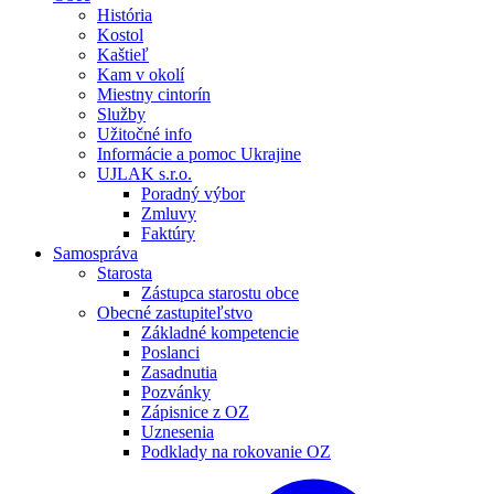
História
Kostol
Kaštieľ
Kam v okolí
Miestny cintorín
Služby
Užitočné info
Informácie a pomoc Ukrajine
UJLAK s.r.o.
Poradný výbor
Zmluvy
Faktúry
Samospráva
Starosta
Zástupca starostu obce
Obecné zastupiteľstvo
Základné kompetencie
Poslanci
Zasadnutia
Pozvánky
Zápisnice z OZ
Uznesenia
Podklady na rokovanie OZ