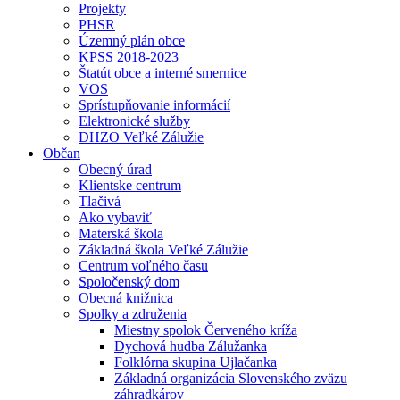
Projekty
PHSR
Územný plán obce
KPSS 2018-2023
Štatút obce a interné smernice
VOS
Sprístupňovanie informácií
Elektronické služby
DHZO Veľké Zálužie
Občan
Obecný úrad
Klientske centrum
Tlačivá
Ako vybaviť
Materská škola
Základná škola Veľké Zálužie
Centrum voľného času
Spoločenský dom
Obecná knižnica
Spolky a združenia
Miestny spolok Červeného kríža
Dychová hudba Zálužanka
Folklórna skupina Ujlačanka
Základná organizácia Slovenského zväzu
záhradkárov