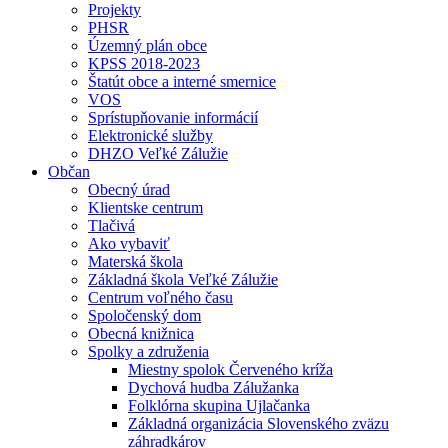
Projekty
PHSR
Územný plán obce
KPSS 2018-2023
Štatút obce a interné smernice
VOS
Sprístupňovanie informácií
Elektronické služby
DHZO Veľké Zálužie
Občan
Obecný úrad
Klientske centrum
Tlačivá
Ako vybaviť
Materská škola
Základná škola Veľké Zálužie
Centrum voľného času
Spoločenský dom
Obecná knižnica
Spolky a združenia
Miestny spolok Červeného kríža
Dychová hudba Zálužanka
Folklórna skupina Ujlačanka
Základná organizácia Slovenského zväzu
záhradkárov