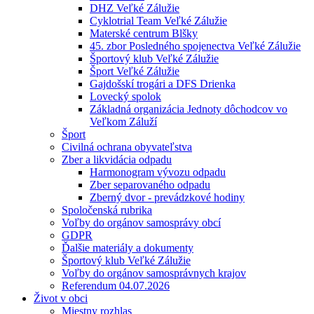
DHZ Veľké Zálužie
Cyklotrial Team Veľké Zálužie
Materské centrum Blšky
45. zbor Posledného spojenectva Veľké Zálužie
Športový klub Veľké Zálužie
Šport Veľké Zálužie
Gajdošskí trogári a DFS Drienka
Lovecký spolok
Základná organizácia Jednoty dôchodcov vo
Veľkom Záluží
Šport
Civilná ochrana obyvateľstva
Zber a likvidácia odpadu
Harmonogram vývozu odpadu
Zber separovaného odpadu
Zberný dvor - prevádzkové hodiny
Spoločenská rubrika
Voľby do orgánov samosprávy obcí
GDPR
Ďalšie materiály a dokumenty
Športový klub Veľké Zálužie
Voľby do orgánov samosprávnych krajov
Referendum 04.07.2026
Život v obci
Miestny rozhlas