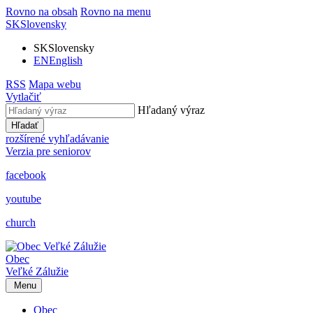
Rovno na obsah
Rovno na menu
SK
Slovensky
SK
Slovensky
EN
English
RSS
Mapa webu
Vytlačiť
Hľadaný výraz
Hľadať
rozšírené vyhľadávanie
Verzia pre seniorov
facebook
youtube
church
Obec
Veľké Zálužie
Menu
Obec