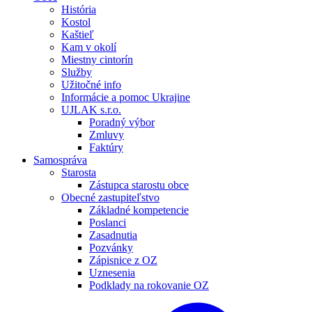
História
Kostol
Kaštieľ
Kam v okolí
Miestny cintorín
Služby
Užitočné info
Informácie a pomoc Ukrajine
UJLAK s.r.o.
Poradný výbor
Zmluvy
Faktúry
Samospráva
Starosta
Zástupca starostu obce
Obecné zastupiteľstvo
Základné kompetencie
Poslanci
Zasadnutia
Pozvánky
Zápisnice z OZ
Uznesenia
Podklady na rokovanie OZ