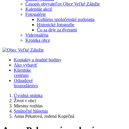
Časopis obyvateľov Obce Veľké Zálužie
Kalendár akcií
Fotogalérie
Kultúrno spoločenské podujatia
Historické fotografie
Čo sa deje za dverami
Videogaléria
Kronika obce
Kontakty a úradné hodiny
Ako vybaviť
Klientske
centrum
Odpadové
hospodárstvo
Úvodná stránka
Život v obci
Miestny rozhlas
Smútočné hlásenia
Anna Pekarová, rodená Kopečná