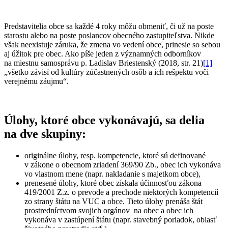
Predstavitelia obce sa každé 4 roky môžu obmeniť, či už na poste
starostu alebo na poste poslancov obecného zastupiteľstva. Nikde
však neexistuje záruka, že zmena vo vedení obce, prinesie so sebou
aj úžitok pre obec. Ako píše jeden z významných odborníkov
na miestnu samosprávu p. Ladislav Briestenský (2018, str. 21)
[1]
„všetko závisí od kultúry zúčastnených osôb a ich rešpektu voči
verejnému záujmu“.
Úlohy, ktoré obce vykonávajú, sa delia
na dve skupiny:
originálne úlohy, resp. kompetencie, ktoré sú definované
v zákone o obecnom zriadení 369/90 Zb., obec ich vykonáva
vo vlastnom mene (napr. nakladanie s majetkom obce),
prenesené úlohy, ktoré obec získala účinnosťou zákona
419/2001 Z.z. o prevode a prechode niektorých kompetencií
zo strany štátu na VUC a obce. Tieto úlohy prenáša štát
prostredníctvom svojich orgánov na obec a obec ich
vykonáva v zastúpení štátu (napr. stavebný poriadok, oblasť