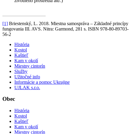
životného prostredia atď.)
[1]
Briestenský, L. 2018. Miestna samospráva – Základné princípy
fungovania III. AVS. Nitra: Garmond, 281 s. ISBN 978-80-89703-
56-2
História
Kostol
Kaštieľ
Kam v okolí
Miestny cintorín
Služby
Užitočné info
Informácie a pomoc Ukrajine
UJLAK s.r.o.
Obec
História
Kostol
Kaštieľ
Kam v okolí
Miestny cintorín