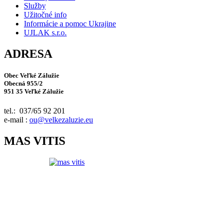
Služby
Užitočné info
Informácie a pomoc Ukrajine
UJLAK s.r.o.
ADRESA
Obec Veľké Zálužie
Obecná 955/2
951 35 Veľké Zálužie
tel.: 037/65 92 201
e-mail :
ou@velkezaluzie.eu
MAS VITIS