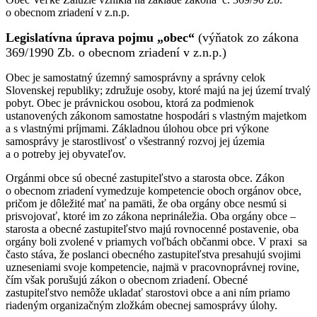
o obecnom zriadení v z.n.p.
Legislatívna úprava pojmu „obec“
(výňatok zo zákona
369/1990 Zb. o obecnom zriadení v z.n.p.)
Obec je samostatný územný samosprávny a správny celok
Slovenskej republiky; združuje osoby, ktoré majú na jej území trvalý
pobyt. Obec je právnickou osobou, ktorá za podmienok
ustanovených zákonom samostatne hospodári s vlastným majetkom
a s vlastnými príjmami. Základnou úlohou obce pri výkone
samosprávy je starostlivosť o všestranný rozvoj jej územia
a o potreby jej obyvateľov.
Orgánmi obce sú obecné zastupiteľstvo a starosta obce. Zákon
o obecnom zriadení vymedzuje kompetencie oboch orgánov obce,
pričom je dôležité mať na pamäti, že oba orgány obce nesmú si
prisvojovať, ktoré im zo zákona neprináležia. Oba orgány obce –
starosta a obecné zastupiteľstvo majú rovnocenné postavenie, oba
orgány boli zvolené v priamych voľbách občanmi obce. V praxi sa
často stáva, že poslanci obecného zastupiteľstva presahujú svojimi
uzneseniami svoje kompetencie, najmä v pracovnoprávnej rovine,
čím však porušujú zákon o obecnom zriadení. Obecné
zastupiteľstvo nemôže ukladať starostovi obce a ani ním priamo
riadeným organizačným zložkám obecnej samosprávy úlohy.