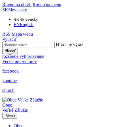
Rovno na obsah
Rovno na menu
SK
Slovensky
SK
Slovensky
EN
English
RSS
Mapa webu
Vytlačiť
Hľadaný výraz
Hľadať
rozšírené vyhľadávanie
Verzia pre seniorov
facebook
youtube
church
Obec
Veľké Zálužie
Menu
Obec