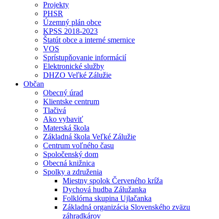
Projekty
PHSR
Územný plán obce
KPSS 2018-2023
Štatút obce a interné smernice
VOS
Sprístupňovanie informácií
Elektronické služby
DHZO Veľké Zálužie
Občan
Obecný úrad
Klientske centrum
Tlačivá
Ako vybaviť
Materská škola
Základná škola Veľké Zálužie
Centrum voľného času
Spoločenský dom
Obecná knižnica
Spolky a združenia
Miestny spolok Červeného kríža
Dychová hudba Zálužanka
Folklórna skupina Ujlačanka
Základná organizácia Slovenského zväzu
záhradkárov