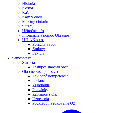
História
Kostol
Kaštieľ
Kam v okolí
Miestny cintorín
Služby
Užitočné info
Informácie a pomoc Ukrajine
UJLAK s.r.o.
Poradný výbor
Zmluvy
Faktúry
Samospráva
Starosta
Zástupca starostu obce
Obecné zastupiteľstvo
Základné kompetencie
Poslanci
Zasadnutia
Pozvánky
Zápisnice z OZ
Uznesenia
Podklady na rokovanie OZ