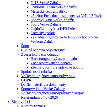
DHZ Veľké Zálužie
Cyklotrial Team Veľké Zálužie
Materské centrum Blšky
45. zbor Posledného spojenectva Veľké Zálužie
Športový klub Veľké Zálužie
Šport Veľké Zálužie
Gajdošskí trogári a DFS Drienka
Lovecký spolok
Základná organizácia Jednoty dôchodcov vo
Veľkom Záluží
Šport
Civilná ochrana obyvateľstva
Zber a likvidácia odpadu
Harmonogram vývozu odpadu
Zber separovaného odpadu
Zberný dvor - prevádzkové hodiny
Spoločenská rubrika
Voľby do orgánov samosprávy obcí
GDPR
Ďalšie materiály a dokumenty
Športový klub Veľké Zálužie
Voľby do orgánov samosprávnych krajov
Referendum 04.07.2026
Život v obci
Miestny rozhlas