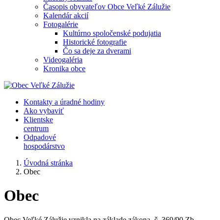
Časopis obyvateľov Obce Veľké Zálužie
Kalendár akcií
Fotogalérie
Kultúrno spoločenské podujatia
Historické fotografie
Čo sa deje za dverami
Videogaléria
Kronika obce
Kontakty a úradné hodiny
Ako vybaviť
Klientske
centrum
Odpadové
hospodárstvo
Úvodná stránka
Obec
Obec
Obec Veľké Zálužie vznikla na základe zákona č. 369/90 Zb.