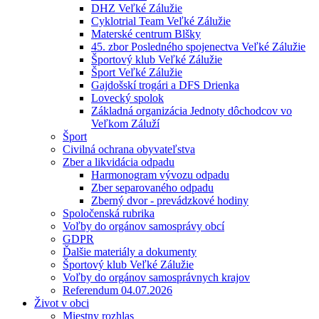
DHZ Veľké Zálužie
Cyklotrial Team Veľké Zálužie
Materské centrum Blšky
45. zbor Posledného spojenectva Veľké Zálužie
Športový klub Veľké Zálužie
Šport Veľké Zálužie
Gajdošskí trogári a DFS Drienka
Lovecký spolok
Základná organizácia Jednoty dôchodcov vo
Veľkom Záluží
Šport
Civilná ochrana obyvateľstva
Zber a likvidácia odpadu
Harmonogram vývozu odpadu
Zber separovaného odpadu
Zberný dvor - prevádzkové hodiny
Spoločenská rubrika
Voľby do orgánov samosprávy obcí
GDPR
Ďalšie materiály a dokumenty
Športový klub Veľké Zálužie
Voľby do orgánov samosprávnych krajov
Referendum 04.07.2026
Život v obci
Miestny rozhlas