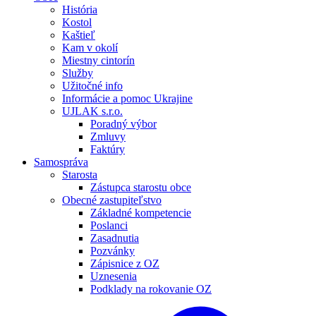
História
Kostol
Kaštieľ
Kam v okolí
Miestny cintorín
Služby
Užitočné info
Informácie a pomoc Ukrajine
UJLAK s.r.o.
Poradný výbor
Zmluvy
Faktúry
Samospráva
Starosta
Zástupca starostu obce
Obecné zastupiteľstvo
Základné kompetencie
Poslanci
Zasadnutia
Pozvánky
Zápisnice z OZ
Uznesenia
Podklady na rokovanie OZ