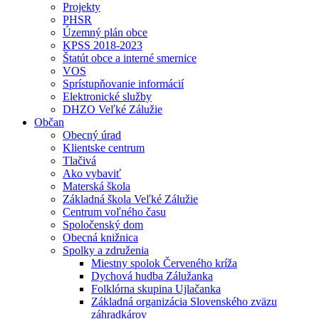
Projekty
PHSR
Územný plán obce
KPSS 2018-2023
Štatút obce a interné smernice
VOS
Sprístupňovanie informácií
Elektronické služby
DHZO Veľké Zálužie
Občan
Obecný úrad
Klientske centrum
Tlačivá
Ako vybaviť
Materská škola
Základná škola Veľké Zálužie
Centrum voľného času
Spoločenský dom
Obecná knižnica
Spolky a združenia
Miestny spolok Červeného kríža
Dychová hudba Zálužanka
Folklórna skupina Ujlačanka
Základná organizácia Slovenského zväzu
záhradkárov