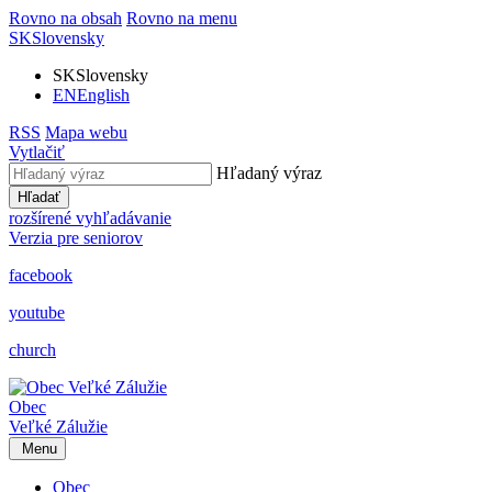
Rovno na obsah
Rovno na menu
SK
Slovensky
SK
Slovensky
EN
English
RSS
Mapa webu
Vytlačiť
Hľadaný výraz
Hľadať
rozšírené vyhľadávanie
Verzia pre seniorov
facebook
youtube
church
Obec
Veľké Zálužie
Menu
Obec