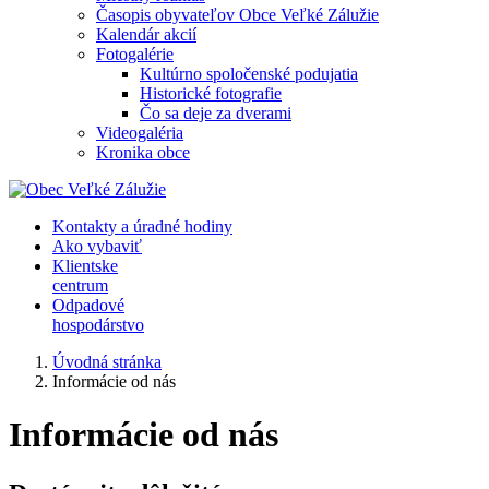
Časopis obyvateľov Obce Veľké Zálužie
Kalendár akcií
Fotogalérie
Kultúrno spoločenské podujatia
Historické fotografie
Čo sa deje za dverami
Videogaléria
Kronika obce
Kontakty a úradné hodiny
Ako vybaviť
Klientske
centrum
Odpadové
hospodárstvo
Úvodná stránka
Informácie od nás
Informácie od nás