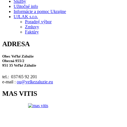
Služby
Užitočné info
Informácie a pomoc Ukrajine
UJLAK s.r.o.
Poradný výbor
Zmluvy
Faktúry
ADRESA
Obec Veľké Zálužie
Obecná 955/2
951 35 Veľké Zálužie
tel.: 037/65 92 201
e-mail :
ou@velkezaluzie.eu
MAS VITIS