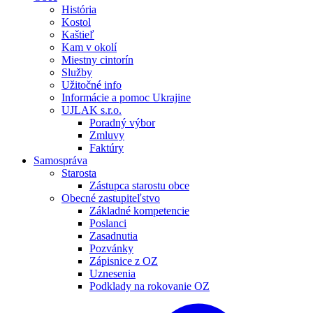
História
Kostol
Kaštieľ
Kam v okolí
Miestny cintorín
Služby
Užitočné info
Informácie a pomoc Ukrajine
UJLAK s.r.o.
Poradný výbor
Zmluvy
Faktúry
Samospráva
Starosta
Zástupca starostu obce
Obecné zastupiteľstvo
Základné kompetencie
Poslanci
Zasadnutia
Pozvánky
Zápisnice z OZ
Uznesenia
Podklady na rokovanie OZ