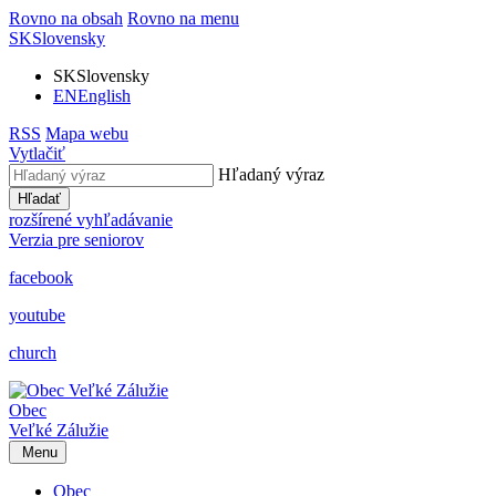
Rovno na obsah
Rovno na menu
SK
Slovensky
SK
Slovensky
EN
English
RSS
Mapa webu
Vytlačiť
Hľadaný výraz
Hľadať
rozšírené vyhľadávanie
Verzia pre seniorov
facebook
youtube
church
Obec
Veľké Zálužie
Menu
Obec