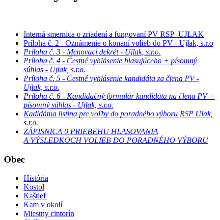
Interná smernica o zriadení a fungovaní PV RSP_UJLAK
Príloha č. 2 - Oznámenie o konaní volieb do PV - Ujlak, s.r.o
Príloha č. 3 - Menovací dekrét - Ujlak, s.r.o.
Príloha č. 4 - Čestné vyhlásenie hlasujúceho + písomný
súhlas - Ujlak, s.r.o.
Príloha č. 5 - Čestné vyhlásenie kandidáta za člena PV -
Ujlak, s.r.o.
Príloha č. 6 - Kandidačný formulár kandidáta na člena PV +
písomný súhlas - Ujlak, s.r.o.
Kadidátna listina pre voľby do poradného výboru RSP Ulak,
s.r.o.
ZÁPISNICA 0 PRIEBEHU HLASOVANIA
A VÝSLEDKOCH VOLIEB DO PORADNÉHO VÝBORU
Obec
História
Kostol
Kaštieľ
Kam v okolí
Miestny cintorín