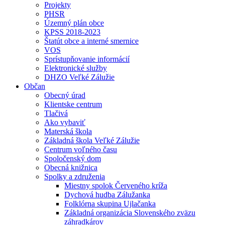
Projekty
PHSR
Územný plán obce
KPSS 2018-2023
Štatút obce a interné smernice
VOS
Sprístupňovanie informácií
Elektronické služby
DHZO Veľké Zálužie
Občan
Obecný úrad
Klientske centrum
Tlačivá
Ako vybaviť
Materská škola
Základná škola Veľké Zálužie
Centrum voľného času
Spoločenský dom
Obecná knižnica
Spolky a združenia
Miestny spolok Červeného kríža
Dychová hudba Zálužanka
Folklórna skupina Ujlačanka
Základná organizácia Slovenského zväzu
záhradkárov