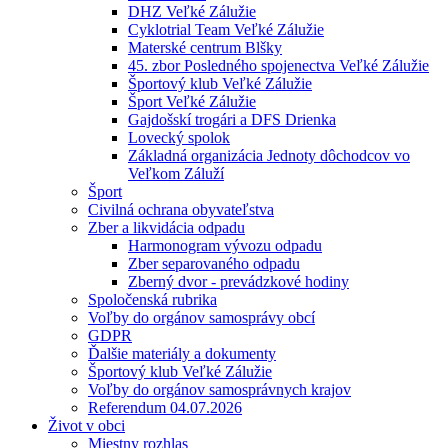
DHZ Veľké Zálužie
Cyklotrial Team Veľké Zálužie
Materské centrum Blšky
45. zbor Posledného spojenectva Veľké Zálužie
Športový klub Veľké Zálužie
Šport Veľké Zálužie
Gajdošskí trogári a DFS Drienka
Lovecký spolok
Základná organizácia Jednoty dôchodcov vo
Veľkom Záluží
Šport
Civilná ochrana obyvateľstva
Zber a likvidácia odpadu
Harmonogram vývozu odpadu
Zber separovaného odpadu
Zberný dvor - prevádzkové hodiny
Spoločenská rubrika
Voľby do orgánov samosprávy obcí
GDPR
Ďalšie materiály a dokumenty
Športový klub Veľké Zálužie
Voľby do orgánov samosprávnych krajov
Referendum 04.07.2026
Život v obci
Miestny rozhlas