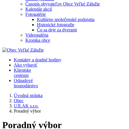
Časopis obyvateľov Obce Veľké Zálužie
Kalendár akcií
Fotogalérie
Kultúrno spoločenské podujatia
Historické fotografie
Čo sa deje za dverami
Videogaléria
Kronika obce
Kontakty a úradné hodiny
Ako vybaviť
Klientske
centrum
Odpadové
hospodárstvo
Úvodná stránka
Obec
UJLAK s.r.o.
Poradný výbor
Poradný výbor