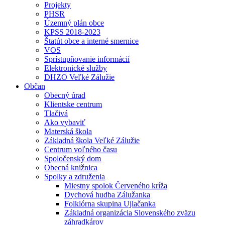
Projekty
PHSR
Územný plán obce
KPSS 2018-2023
Štatút obce a interné smernice
VOS
Sprístupňovanie informácií
Elektronické služby
DHZO Veľké Zálužie
Občan
Obecný úrad
Klientske centrum
Tlačivá
Ako vybaviť
Materská škola
Základná škola Veľké Zálužie
Centrum voľného času
Spoločenský dom
Obecná knižnica
Spolky a združenia
Miestny spolok Červeného kríža
Dychová hudba Zálužanka
Folklórna skupina Ujlačanka
Základná organizácia Slovenského zväzu
záhradkárov