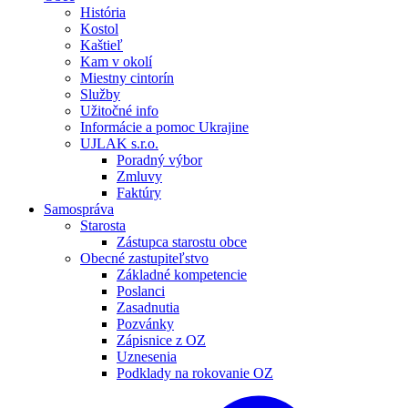
História
Kostol
Kaštieľ
Kam v okolí
Miestny cintorín
Služby
Užitočné info
Informácie a pomoc Ukrajine
UJLAK s.r.o.
Poradný výbor
Zmluvy
Faktúry
Samospráva
Starosta
Zástupca starostu obce
Obecné zastupiteľstvo
Základné kompetencie
Poslanci
Zasadnutia
Pozvánky
Zápisnice z OZ
Uznesenia
Podklady na rokovanie OZ