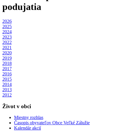
podujatia
2026
2025
2024
2023
2022
2021
2020
2019
2018
2017
2016
2015
2014
2013
2012
Život v obci
Miestny rozhlas
Časopis obyvateľov Obce Veľké Zálužie
Kalendár akcií