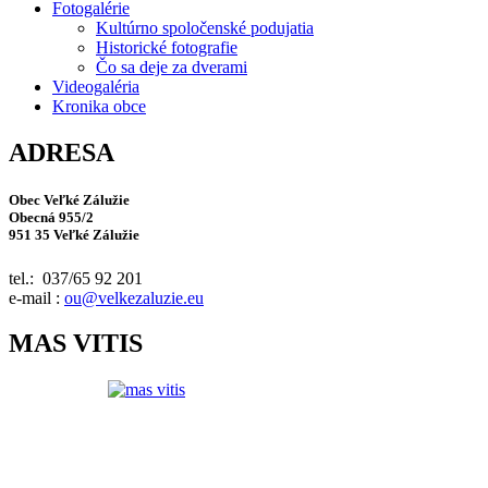
Fotogalérie
Kultúrno spoločenské podujatia
Historické fotografie
Čo sa deje za dverami
Videogaléria
Kronika obce
ADRESA
Obec Veľké Zálužie
Obecná 955/2
951 35 Veľké Zálužie
tel.: 037/65 92 201
e-mail :
ou@velkezaluzie.eu
MAS VITIS