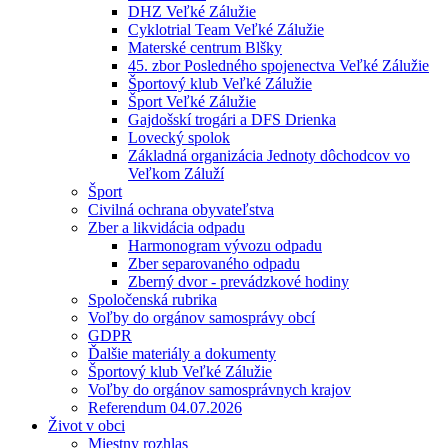
DHZ Veľké Zálužie
Cyklotrial Team Veľké Zálužie
Materské centrum Blšky
45. zbor Posledného spojenectva Veľké Zálužie
Športový klub Veľké Zálužie
Šport Veľké Zálužie
Gajdošskí trogári a DFS Drienka
Lovecký spolok
Základná organizácia Jednoty dôchodcov vo
Veľkom Záluží
Šport
Civilná ochrana obyvateľstva
Zber a likvidácia odpadu
Harmonogram vývozu odpadu
Zber separovaného odpadu
Zberný dvor - prevádzkové hodiny
Spoločenská rubrika
Voľby do orgánov samosprávy obcí
GDPR
Ďalšie materiály a dokumenty
Športový klub Veľké Zálužie
Voľby do orgánov samosprávnych krajov
Referendum 04.07.2026
Život v obci
Miestny rozhlas