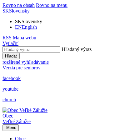
Rovno na obsah
Rovno na menu
SK
Slovensky
SK
Slovensky
EN
English
RSS
Mapa webu
Vytlačiť
Hľadaný výraz
Hľadať
rozšírené vyhľadávanie
Verzia pre seniorov
facebook
youtube
church
Obec
Veľké Zálužie
Menu
Obec