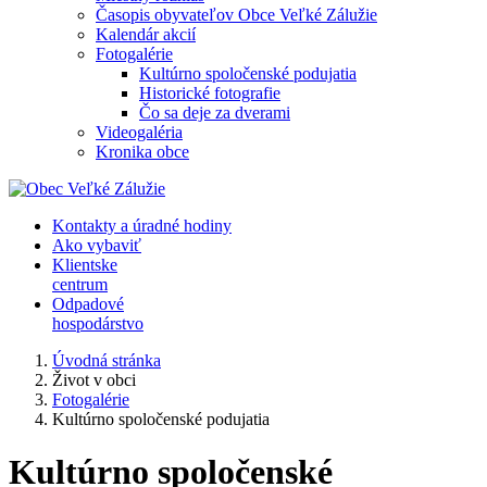
Časopis obyvateľov Obce Veľké Zálužie
Kalendár akcií
Fotogalérie
Kultúrno spoločenské podujatia
Historické fotografie
Čo sa deje za dverami
Videogaléria
Kronika obce
Kontakty a úradné hodiny
Ako vybaviť
Klientske
centrum
Odpadové
hospodárstvo
Úvodná stránka
Život v obci
Fotogalérie
Kultúrno spoločenské podujatia
Kultúrno spoločenské