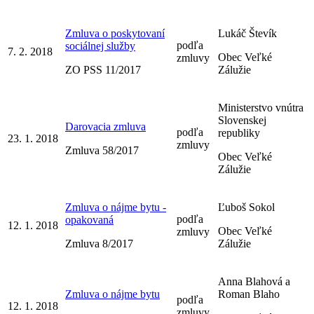
Zmluva o poskytovaní
Lukáč Števík
podľa
sociálnej služby
7. 2. 2018
Obec Veľké
zmluvy
ZO PSS 11/2017
Zálužie
Ministerstvo vnútra
Slovenskej
Darovacia zmluva
podľa
republiky
23. 1. 2018
zmluvy
Zmluva 58/2017
Obec Veľké
Zálužie
Zmluva o nájme bytu -
Ľuboš Sokol
podľa
opakovaná
12. 1. 2018
Obec Veľké
zmluvy
Zmluva 8/2017
Zálužie
Anna Blahová a
Zmluva o nájme bytu
Roman Blaho
podľa
12. 1. 2018
zmluvy