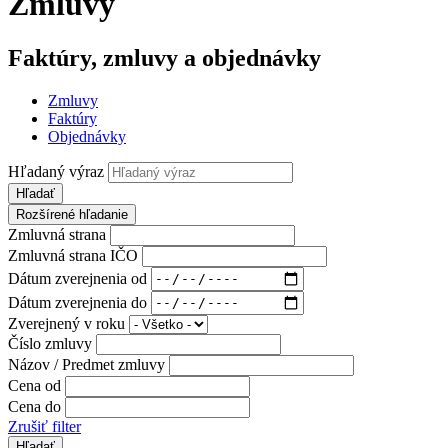
Zmluvy
Faktúry, zmluvy a objednávky
Zmluvy
Faktúry
Objednávky
Hľadaný výraz
Hľadať
Rozšírené hľadanie
Zmluvná strana
Zmluvná strana IČO
Dátum zverejnenia od
Dátum zverejnenia do
Zverejnený v roku
Číslo zmluvy
Názov / Predmet zmluvy
Cena od
Cena do
Zrušiť filter