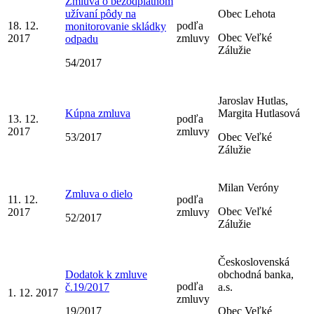
Zmluva o bezodplatnom
užívaní pôdy na
Obec Lehota
18. 12.
podľa
monitorovanie skládky
Obec Veľké
2017
zmluvy
odpadu
Zálužie
54/2017
Jaroslav Hutlas,
Kúpna zmluva
Margita Hutlasová
13. 12.
podľa
2017
zmluvy
53/2017
Obec Veľké
Zálužie
Milan Veróny
Zmluva o dielo
11. 12.
podľa
Obec Veľké
2017
zmluvy
52/2017
Zálužie
Československá
Dodatok k zmluve
obchodná banka,
podľa
č.19/2017
a.s.
1. 12. 2017
zmluvy
19/2017
Obec Veľké