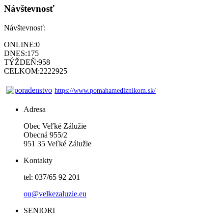
Návštevnosť
Návštevnosť:
ONLINE:
0
DNES:
175
TÝŽDEŇ:
958
CELKOM:
2222925
https://www.pomahamedlznikom.sk/
Adresa
Obec Veľké Zálužie
Obecná 955/2
951 35 Veľké Zálužie
Kontakty
tel: 037/65 92 201
ou@velkezaluzie.eu
SENIORI