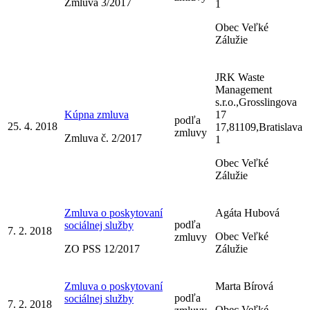
Zmluva 3/2017
1
Obec Veľké
Zálužie
JRK Waste
Management
s.r.o.,Grosslingova
Kúpna zmluva
17
podľa
25. 4. 2018
17,81109,Bratislava
zmluvy
Zmluva č. 2/2017
1
Obec Veľké
Zálužie
Zmluva o poskytovaní
Agáta Hubová
podľa
sociálnej služby
7. 2. 2018
Obec Veľké
zmluvy
ZO PSS 12/2017
Zálužie
Zmluva o poskytovaní
Marta Bírová
podľa
sociálnej služby
7. 2. 2018
Obec Veľké