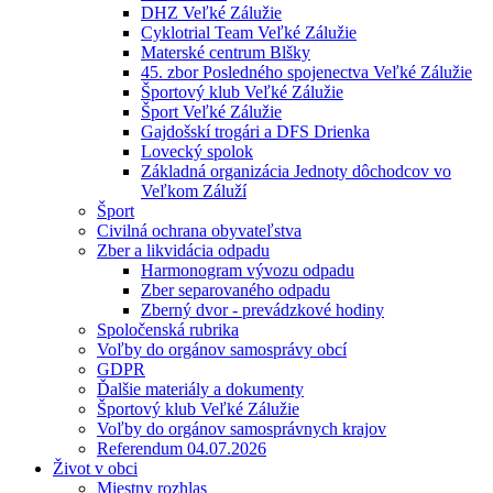
DHZ Veľké Zálužie
Cyklotrial Team Veľké Zálužie
Materské centrum Blšky
45. zbor Posledného spojenectva Veľké Zálužie
Športový klub Veľké Zálužie
Šport Veľké Zálužie
Gajdošskí trogári a DFS Drienka
Lovecký spolok
Základná organizácia Jednoty dôchodcov vo
Veľkom Záluží
Šport
Civilná ochrana obyvateľstva
Zber a likvidácia odpadu
Harmonogram vývozu odpadu
Zber separovaného odpadu
Zberný dvor - prevádzkové hodiny
Spoločenská rubrika
Voľby do orgánov samosprávy obcí
GDPR
Ďalšie materiály a dokumenty
Športový klub Veľké Zálužie
Voľby do orgánov samosprávnych krajov
Referendum 04.07.2026
Život v obci
Miestny rozhlas