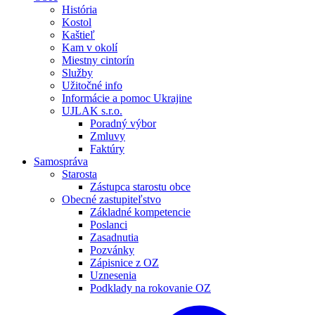
História
Kostol
Kaštieľ
Kam v okolí
Miestny cintorín
Služby
Užitočné info
Informácie a pomoc Ukrajine
UJLAK s.r.o.
Poradný výbor
Zmluvy
Faktúry
Samospráva
Starosta
Zástupca starostu obce
Obecné zastupiteľstvo
Základné kompetencie
Poslanci
Zasadnutia
Pozvánky
Zápisnice z OZ
Uznesenia
Podklady na rokovanie OZ