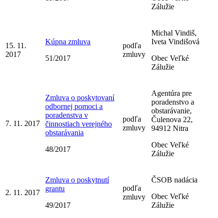
Zálužie
Michal Vindiš,
Kúpna zmluva
Iveta Vindišová
15. 11.
podľa
2017
zmluvy
51/2017
Obec Veľké
Zálužie
Agentúra pre
Zmluva o poskytovaní
poradenstvo a
odbornej pomoci a
obstarávanie,
poradenstva v
podľa
Čulenova 22,
7. 11. 2017
činnostiach verejného
zmluvy
94912 Nitra
obstarávania
Obec Veľké
48/2017
Zálužie
Zmluva o poskytnutí
ČSOB nadácia
podľa
grantu
2. 11. 2017
Obec Veľké
zmluvy
49/2017
Zálužie