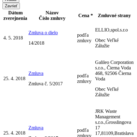
Zavrieť
Dátum
Názov
Cena *
Zmluvné strany
zverejnenia
Číslo zmluvy
ELLIO,spol.s.r.o
Zmluva o dielo
podľa
4. 5. 2018
Obec Veľké
zmluvy
14/2018
Zálužie
Galileo Corporation
s.r.o., Čierna Voda
Zmluva
468, 92506 Čierna
podľa
25. 4. 2018
Voda
zmluvy
Zmluva č. 5/2017
Obec Veľké
Zálužie
JRK Waste
Management
s.r.o.,Grosslingova
Zmluva
17
podľa
25. 4. 2018
17,81109,Bratislava
zmluvy