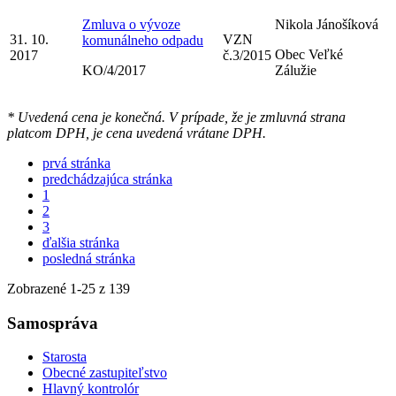
Zmluva o vývoze
Nikola Jánošíková
31. 10.
VZN
komunálneho odpadu
Obec Veľké
2017
č.3/2015
KO/4/2017
Zálužie
* Uvedená cena je konečná. V prípade, že je zmluvná strana
platcom DPH, je cena uvedená vrátane DPH.
prvá stránka
predchádzajúca stránka
1
2
3
ďalšia stránka
posledná stránka
Zobrazené
1
-
25
z 139
Samospráva
Starosta
Obecné zastupiteľstvo
Hlavný kontrolór