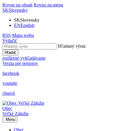
Rovno na obsah
Rovno na menu
SK
Slovensky
SK
Slovensky
EN
English
RSS
Mapa webu
Vytlačiť
Hľadaný výraz
Hľadať
rozšírené vyhľadávanie
Verzia pre seniorov
facebook
youtube
church
Obec
Veľké Zálužie
Menu
Obec