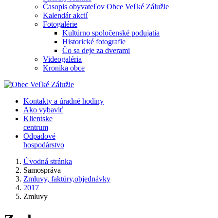
Časopis obyvateľov Obce Veľké Zálužie
Kalendár akcií
Fotogalérie
Kultúrno spoločenské podujatia
Historické fotografie
Čo sa deje za dverami
Videogaléria
Kronika obce
Kontakty a úradné hodiny
Ako vybaviť
Klientske
centrum
Odpadové
hospodárstvo
Úvodná stránka
Samospráva
Zmluvy, faktúry,objednávky
2017
Zmluvy