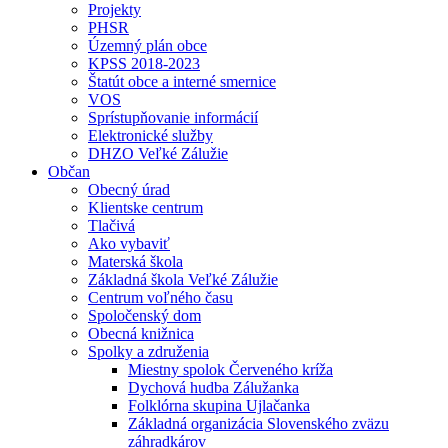
Projekty
PHSR
Územný plán obce
KPSS 2018-2023
Štatút obce a interné smernice
VOS
Sprístupňovanie informácií
Elektronické služby
DHZO Veľké Zálužie
Občan
Obecný úrad
Klientske centrum
Tlačivá
Ako vybaviť
Materská škola
Základná škola Veľké Zálužie
Centrum voľného času
Spoločenský dom
Obecná knižnica
Spolky a združenia
Miestny spolok Červeného kríža
Dychová hudba Zálužanka
Folklórna skupina Ujlačanka
Základná organizácia Slovenského zväzu
záhradkárov