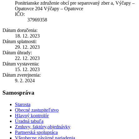
Ponitrianske združenie obcí pre separovaný zber a, Výčapy –
Opatovce 204 Výčapy – Opatovce
IČO:
37969358
Dátum doručenia:
18. 12. 2023
Dátum splatnosti:
29. 12. 2023
Dátum úhrady:
22. 12. 2023
Dátum vystavenia:
15. 12. 2023
Dátum zverejnenia:
9. 2. 2024
Samospráva
Starosta
Obecné zastupiteľstvo
Hlavný kontrolór
Úradná tabuľa
Zmluvy, faktúry,objednávky
Partnerská spolupráca
Všeobecne záväzné nariadenia