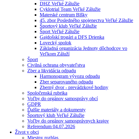
DHZ Veľké Zálužie
Cyklotrial Team Veľké Zálužie
Materské centrum Blšky
45. zbor Posledného spojenectva Veľké Zálužie
Športový klub Veľké Zálužie
Šport Veľké Zálužie
Gajdošskí trogári a DFS Drienka
Lovecký spolok
Základná organizácia Jednoty dôchodcov vo
Veľkom Záluží
Šport
Civilná ochrana obyvateľstva
Zber a likvidácia odpadu
Harmonogram vývozu odpadu
Zber separovaného odpadu
Zberný dvor - prevádzkové hodiny
Spoločenská rubrika
Voľby do orgánov samosprávy obcí
GDPR
Ďalšie materiály a dokumenty
Športový klub Veľké Zálužie
Voľby do orgánov samosprávnych krajov
Referendum 04.07.2026
Život v obci
Miestny rozhlas