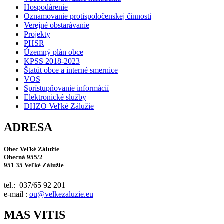
Hospodárenie
Oznamovanie protispoločenskej činnosti
Verejné obstarávanie
Projekty
PHSR
Územný plán obce
KPSS 2018-2023
Štatút obce a interné smernice
VOS
Sprístupňovanie informácií
Elektronické služby
DHZO Veľké Zálužie
ADRESA
Obec Veľké Zálužie
Obecná 955/2
951 35 Veľké Zálužie
tel.: 037/65 92 201
e-mail :
ou@velkezaluzie.eu
MAS VITIS