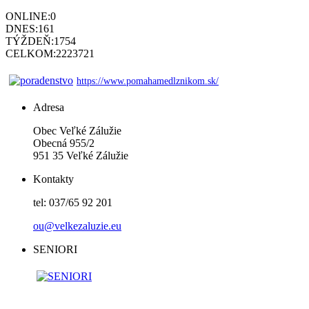
ONLINE:
0
DNES:
161
TÝŽDEŇ:
1754
CELKOM:
2223721
https://www.pomahamedlznikom.sk/
Adresa
Obec Veľké Zálužie
Obecná 955/2
951 35 Veľké Zálužie
Kontakty
tel: 037/65 92 201
ou@velkezaluzie.eu
SENIORI