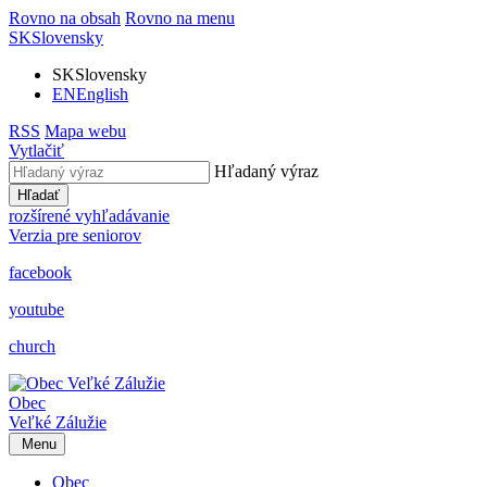
Rovno na obsah
Rovno na menu
SK
Slovensky
SK
Slovensky
EN
English
RSS
Mapa webu
Vytlačiť
Hľadaný výraz
Hľadať
rozšírené vyhľadávanie
Verzia pre seniorov
facebook
youtube
church
Obec
Veľké Zálužie
Menu
Obec