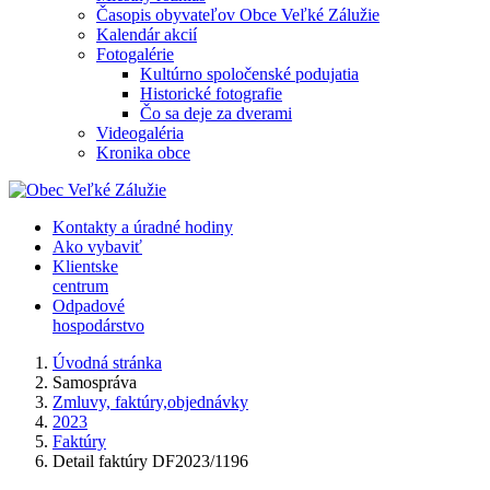
Časopis obyvateľov Obce Veľké Zálužie
Kalendár akcií
Fotogalérie
Kultúrno spoločenské podujatia
Historické fotografie
Čo sa deje za dverami
Videogaléria
Kronika obce
Kontakty a úradné hodiny
Ako vybaviť
Klientske
centrum
Odpadové
hospodárstvo
Úvodná stránka
Samospráva
Zmluvy, faktúry,objednávky
2023
Faktúry
Detail faktúry DF2023/1196