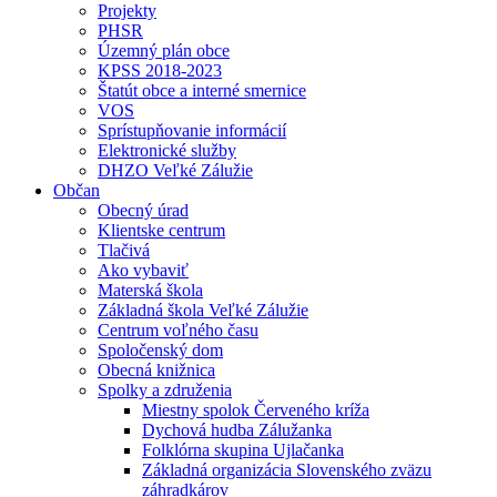
Projekty
PHSR
Územný plán obce
KPSS 2018-2023
Štatút obce a interné smernice
VOS
Sprístupňovanie informácií
Elektronické služby
DHZO Veľké Zálužie
Občan
Obecný úrad
Klientske centrum
Tlačivá
Ako vybaviť
Materská škola
Základná škola Veľké Zálužie
Centrum voľného času
Spoločenský dom
Obecná knižnica
Spolky a združenia
Miestny spolok Červeného kríža
Dychová hudba Zálužanka
Folklórna skupina Ujlačanka
Základná organizácia Slovenského zväzu
záhradkárov