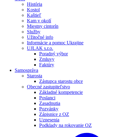
História
Kostol
Kaštieľ
Kam v okolí
Miestny cintorín
Služby
Užitočné info
Informácie a pomoc Ukrajine
UJLAK s.r.o.
Poradný výbor
Zmluvy
Faktúry
Samospráva
Starosta
Zástupca starostu obce
Obecné zastupiteľstvo
Základné kompetencie
Poslanci
Zasadnutia
Pozvánky
Zápisnice z OZ
Uznesenia
Podklady na rokovanie OZ