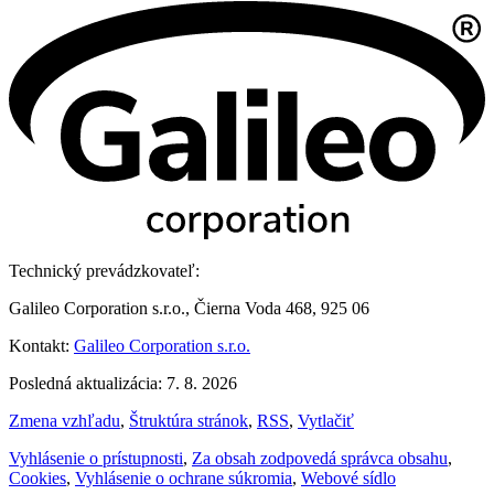
Technický prevádzkovateľ:
Galileo Corporation s.r.o., Čierna Voda 468, 925 06
Kontakt:
Galileo Corporation s.r.o.
Posledná aktualizácia: 7. 8. 2026
Zmena vzhľadu
,
Štruktúra stránok
,
RSS
,
Vytlačiť
Vyhlásenie o prístupnosti
,
Za obsah zodpovedá správca obsahu
,
Cookies
,
Vyhlásenie o ochrane súkromia
,
Webové sídlo