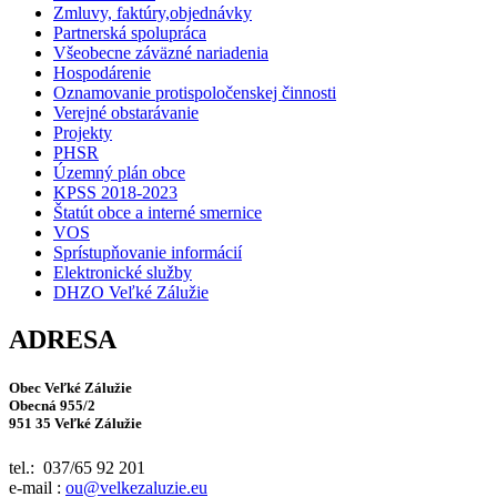
Zmluvy, faktúry,objednávky
Partnerská spolupráca
Všeobecne záväzné nariadenia
Hospodárenie
Oznamovanie protispoločenskej činnosti
Verejné obstarávanie
Projekty
PHSR
Územný plán obce
KPSS 2018-2023
Štatút obce a interné smernice
VOS
Sprístupňovanie informácií
Elektronické služby
DHZO Veľké Zálužie
ADRESA
Obec Veľké Zálužie
Obecná 955/2
951 35 Veľké Zálužie
tel.: 037/65 92 201
e-mail :
ou@velkezaluzie.eu