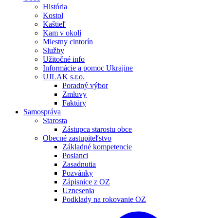
História
Kostol
Kaštieľ
Kam v okolí
Miestny cintorín
Služby
Užitočné info
Informácie a pomoc Ukrajine
UJLAK s.r.o.
Poradný výbor
Zmluvy
Faktúry
Samospráva
Starosta
Zástupca starostu obce
Obecné zastupiteľstvo
Základné kompetencie
Poslanci
Zasadnutia
Pozvánky
Zápisnice z OZ
Uznesenia
Podklady na rokovanie OZ