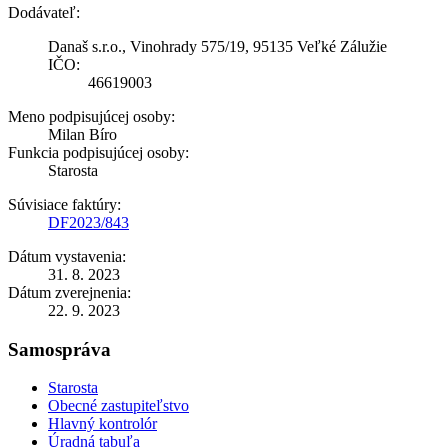
Dodávateľ:
Današ s.r.o., Vinohrady 575/19, 95135 Veľké Zálužie
IČO:
46619003
Meno podpisujúcej osoby:
Milan Bíro
Funkcia podpisujúcej osoby:
Starosta
Súvisiace faktúry:
DF2023/843
Dátum vystavenia:
31. 8. 2023
Dátum zverejnenia:
22. 9. 2023
Samospráva
Starosta
Obecné zastupiteľstvo
Hlavný kontrolór
Úradná tabuľa