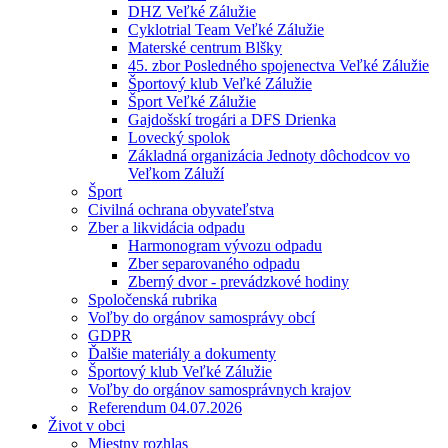
DHZ Veľké Zálužie
Cyklotrial Team Veľké Zálužie
Materské centrum Blšky
45. zbor Posledného spojenectva Veľké Zálužie
Športový klub Veľké Zálužie
Šport Veľké Zálužie
Gajdošskí trogári a DFS Drienka
Lovecký spolok
Základná organizácia Jednoty dôchodcov vo
Veľkom Záluží
Šport
Civilná ochrana obyvateľstva
Zber a likvidácia odpadu
Harmonogram vývozu odpadu
Zber separovaného odpadu
Zberný dvor - prevádzkové hodiny
Spoločenská rubrika
Voľby do orgánov samosprávy obcí
GDPR
Ďalšie materiály a dokumenty
Športový klub Veľké Zálužie
Voľby do orgánov samosprávnych krajov
Referendum 04.07.2026
Život v obci
Miestny rozhlas