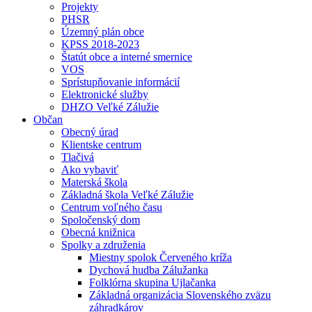
Projekty
PHSR
Územný plán obce
KPSS 2018-2023
Štatút obce a interné smernice
VOS
Sprístupňovanie informácií
Elektronické služby
DHZO Veľké Zálužie
Občan
Obecný úrad
Klientske centrum
Tlačivá
Ako vybaviť
Materská škola
Základná škola Veľké Zálužie
Centrum voľného času
Spoločenský dom
Obecná knižnica
Spolky a združenia
Miestny spolok Červeného kríža
Dychová hudba Zálužanka
Folklórna skupina Ujlačanka
Základná organizácia Slovenského zväzu
záhradkárov