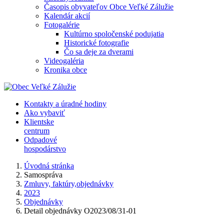
Časopis obyvateľov Obce Veľké Zálužie
Kalendár akcií
Fotogalérie
Kultúrno spoločenské podujatia
Historické fotografie
Čo sa deje za dverami
Videogaléria
Kronika obce
Kontakty a úradné hodiny
Ako vybaviť
Klientske
centrum
Odpadové
hospodárstvo
Úvodná stránka
Samospráva
Zmluvy, faktúry,objednávky
2023
Objednávky
Detail objednávky O2023/08/31-01