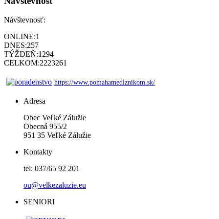
Návštevnosť
Návštevnosť:
ONLINE:
1
DNES:
257
TÝŽDEŇ:
1294
CELKOM:
2223261
https://www.pomahamedlznikom.sk/
Adresa
Obec Veľké Zálužie
Obecná 955/2
951 35 Veľké Zálužie
Kontakty
tel: 037/65 92 201
ou@velkezaluzie.eu
SENIORI