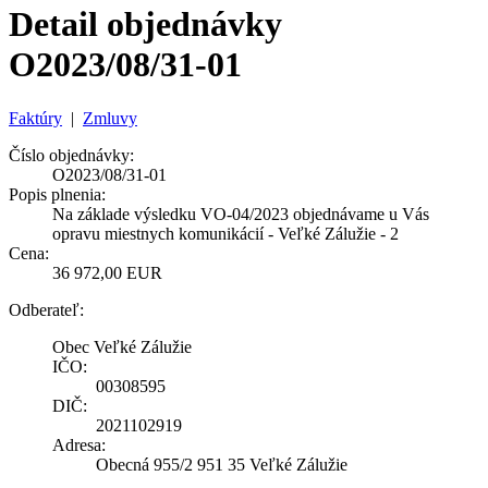
Detail objednávky
O2023/08/31-01
Faktúry
|
Zmluvy
Číslo objednávky:
O2023/08/31-01
Popis plnenia:
Na základe výsledku VO-04/2023 objednávame u Vás
opravu miestnych komunikácií - Veľké Zálužie - 2
Cena:
36 972,00 EUR
Odberateľ:
Obec Veľké Zálužie
IČO:
00308595
DIČ:
2021102919
Adresa:
Obecná 955/2 951 35 Veľké Zálužie