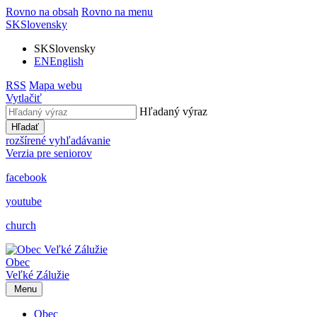
Rovno na obsah
Rovno na menu
SK
Slovensky
SK
Slovensky
EN
English
RSS
Mapa webu
Vytlačiť
Hľadaný výraz
Hľadať
rozšírené vyhľadávanie
Verzia pre seniorov
facebook
youtube
church
Obec
Veľké Zálužie
Menu
Obec