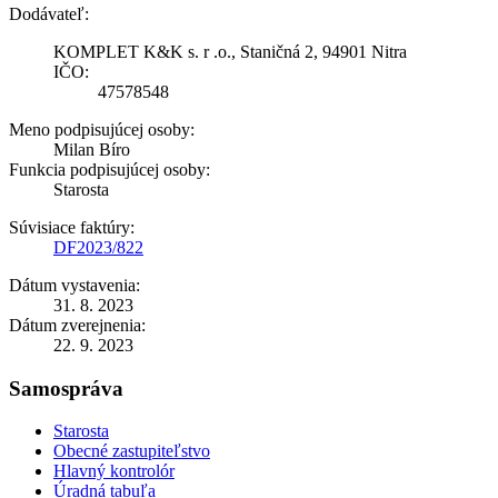
Dodávateľ:
KOMPLET K&K s. r .o., Staničná 2, 94901 Nitra
IČO:
47578548
Meno podpisujúcej osoby:
Milan Bíro
Funkcia podpisujúcej osoby:
Starosta
Súvisiace faktúry:
DF2023/822
Dátum vystavenia:
31. 8. 2023
Dátum zverejnenia:
22. 9. 2023
Samospráva
Starosta
Obecné zastupiteľstvo
Hlavný kontrolór
Úradná tabuľa