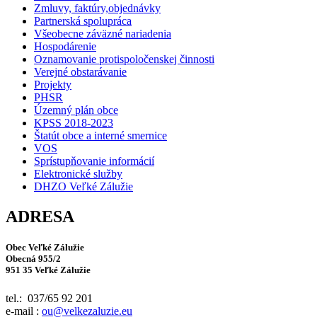
Zmluvy, faktúry,objednávky
Partnerská spolupráca
Všeobecne záväzné nariadenia
Hospodárenie
Oznamovanie protispoločenskej činnosti
Verejné obstarávanie
Projekty
PHSR
Územný plán obce
KPSS 2018-2023
Štatút obce a interné smernice
VOS
Sprístupňovanie informácií
Elektronické služby
DHZO Veľké Zálužie
ADRESA
Obec Veľké Zálužie
Obecná 955/2
951 35 Veľké Zálužie
tel.: 037/65 92 201
e-mail :
ou@velkezaluzie.eu