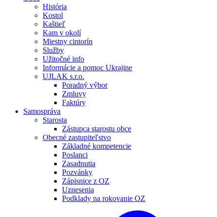
História
Kostol
Kaštieľ
Kam v okolí
Miestny cintorín
Služby
Užitočné info
Informácie a pomoc Ukrajine
UJLAK s.r.o.
Poradný výbor
Zmluvy
Faktúry
Samospráva
Starosta
Zástupca starostu obce
Obecné zastupiteľstvo
Základné kompetencie
Poslanci
Zasadnutia
Pozvánky
Zápisnice z OZ
Uznesenia
Podklady na rokovanie OZ