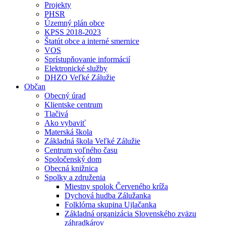
Projekty
PHSR
Územný plán obce
KPSS 2018-2023
Štatút obce a interné smernice
VOS
Sprístupňovanie informácií
Elektronické služby
DHZO Veľké Zálužie
Občan
Obecný úrad
Klientske centrum
Tlačivá
Ako vybaviť
Materská škola
Základná škola Veľké Zálužie
Centrum voľného času
Spoločenský dom
Obecná knižnica
Spolky a združenia
Miestny spolok Červeného kríža
Dychová hudba Zálužanka
Folklórna skupina Ujlačanka
Základná organizácia Slovenského zväzu
záhradkárov