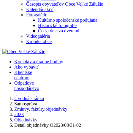
Časopis obyvateľov Obce Veľké Zálužie
Kalendár akcií
Fotogalérie
Kultúrno spoločenské podujatia
Historické fotografie
Čo sa deje za dverami
Videogaléria
Kronika obce
Kontakty a úradné hodiny
Ako vybaviť
Klientske
centrum
Odpadové
hospodárstvo
Úvodná stránka
Samospráva
Zmluvy, faktúry,objednávky
2023
Objednávky
Detail objednávky O2023/08/31-02