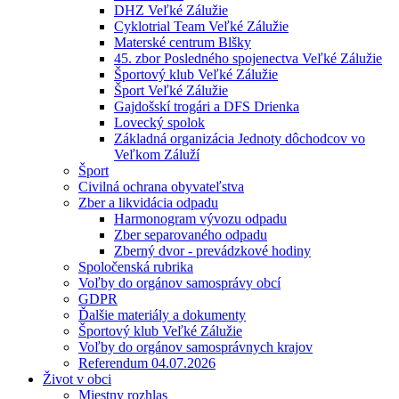
DHZ Veľké Zálužie
Cyklotrial Team Veľké Zálužie
Materské centrum Blšky
45. zbor Posledného spojenectva Veľké Zálužie
Športový klub Veľké Zálužie
Šport Veľké Zálužie
Gajdošskí trogári a DFS Drienka
Lovecký spolok
Základná organizácia Jednoty dôchodcov vo
Veľkom Záluží
Šport
Civilná ochrana obyvateľstva
Zber a likvidácia odpadu
Harmonogram vývozu odpadu
Zber separovaného odpadu
Zberný dvor - prevádzkové hodiny
Spoločenská rubrika
Voľby do orgánov samosprávy obcí
GDPR
Ďalšie materiály a dokumenty
Športový klub Veľké Zálužie
Voľby do orgánov samosprávnych krajov
Referendum 04.07.2026
Život v obci
Miestny rozhlas