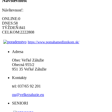
Návštevnosť
Návštevnosť:
ONLINE:
0
DNES:
58
TÝŽDEŇ:
841
CELKOM:
2222808
https://www.pomahamedlznikom.sk/
Adresa
Obec Veľké Zálužie
Obecná 955/2
951 35 Veľké Zálužie
Kontakty
tel: 037/65 92 201
ou@velkezaluzie.eu
SENIORI