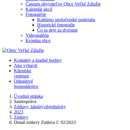
Časopis obyvateľov Obce Veľké Zálužie
Kalendár akcií
Fotogalérie
Kultúrno spoločenské podujatia
Historické fotografie
Čo sa deje za dverami
Videogaléria
Kronika obce
Kontakty a úradné hodiny
Ako vybaviť
Klientske
centrum
Odpadové
hospodárstvo
Úvodná stránka
Samospráva
Zmluvy, faktúry,objednávky
2023
Zmluvy
Detail zmluvy Zmluva č. 92/2023