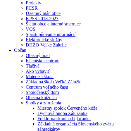
Projekty
PHSR
Územný plán obce
KPSS 2018-2023
Štatút obce a interné smernice
VOS
Sprístupňovanie informácií
Elektronické služby
DHZO Veľké Zálužie
Občan
Obecný úrad
Klientske centrum
Tlačivá
Ako vybaviť
Materská škola
Základná škola Veľké Zálužie
Centrum voľného času
Spoločenský dom
Obecná knižnica
Spolky a združenia
Miestny spolok Červeného kríža
Dychová hudba Zálužanka
Folklórna skupina Ujlačanka
Základná organizácia Slovenského zväzu
záhradkárov