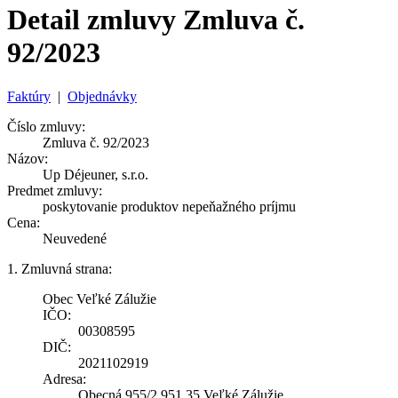
Detail zmluvy Zmluva č.
92/2023
Faktúry
|
Objednávky
Číslo zmluvy:
Zmluva č. 92/2023
Názov:
Up Déjeuner, s.r.o.
Predmet zmluvy:
poskytovanie produktov nepeňažného príjmu
Cena:
Neuvedené
1. Zmluvná strana:
Obec Veľké Zálužie
IČO:
00308595
DIČ:
2021102919
Adresa:
Obecná 955/2 951 35 Veľké Zálužie