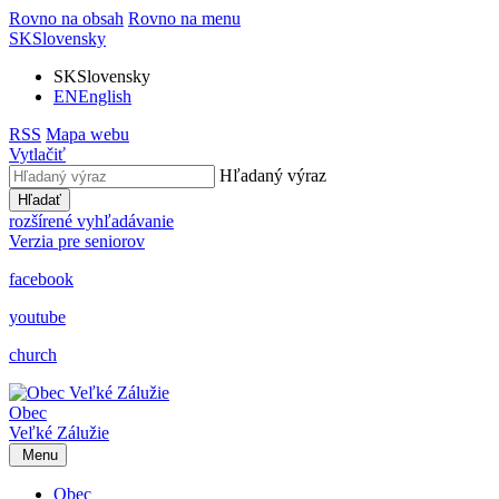
Rovno na obsah
Rovno na menu
SK
Slovensky
SK
Slovensky
EN
English
RSS
Mapa webu
Vytlačiť
Hľadaný výraz
Hľadať
rozšírené vyhľadávanie
Verzia pre seniorov
facebook
youtube
church
Obec
Veľké Zálužie
Menu
Obec