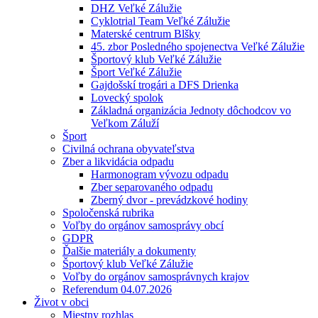
DHZ Veľké Zálužie
Cyklotrial Team Veľké Zálužie
Materské centrum Blšky
45. zbor Posledného spojenectva Veľké Zálužie
Športový klub Veľké Zálužie
Šport Veľké Zálužie
Gajdošskí trogári a DFS Drienka
Lovecký spolok
Základná organizácia Jednoty dôchodcov vo
Veľkom Záluží
Šport
Civilná ochrana obyvateľstva
Zber a likvidácia odpadu
Harmonogram vývozu odpadu
Zber separovaného odpadu
Zberný dvor - prevádzkové hodiny
Spoločenská rubrika
Voľby do orgánov samosprávy obcí
GDPR
Ďalšie materiály a dokumenty
Športový klub Veľké Zálužie
Voľby do orgánov samosprávnych krajov
Referendum 04.07.2026
Život v obci
Miestny rozhlas