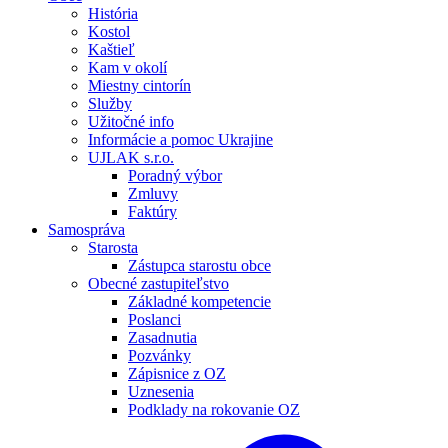
História
Kostol
Kaštieľ
Kam v okolí
Miestny cintorín
Služby
Užitočné info
Informácie a pomoc Ukrajine
UJLAK s.r.o.
Poradný výbor
Zmluvy
Faktúry
Samospráva
Starosta
Zástupca starostu obce
Obecné zastupiteľstvo
Základné kompetencie
Poslanci
Zasadnutia
Pozvánky
Zápisnice z OZ
Uznesenia
Podklady na rokovanie OZ