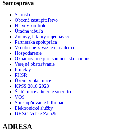
Samospráva
Starosta
Obecné zastupiteľstvo
Hlavný kontrolór
Úradná tabuľa
Zmluvy, faktúry,objednávky
Partnerská spolupráca
Všeobecne záväzné nariadenia
Hospodárenie
Oznamovanie protispoločenskej činnosti
Verejné obstarávanie
Projekty
PHSR
Územný plán obce
KPSS 2018-2023
Štatút obce a interné smernice
VOS
Sprístupňovanie informácií
Elektronické služby
DHZO Veľké Zálužie
ADRESA