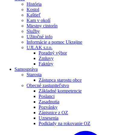
História
Kostol
Kaštieľ
Kam v okolí
Miestny cintorín
Služby
Užitočné info
Informácie a pomoc Ukrajine
UJLAK s.r.o.
Poradný výbor
Zmluvy
Faktúry
Samospráva
Starosta
Zástupca starostu obce
Obecné zastupiteľstvo
Základné kompetencie
Poslanci
Zasadnutia
Pozvánky
Zápisnice z OZ
Uznesenia
Podklady na rokovanie OZ