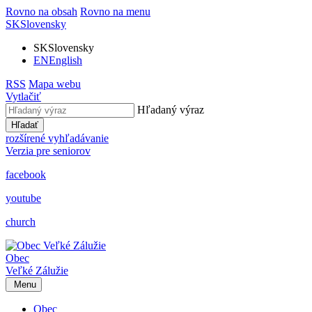
Rovno na obsah
Rovno na menu
SK
Slovensky
SK
Slovensky
EN
English
RSS
Mapa webu
Vytlačiť
Hľadaný výraz
Hľadať
rozšírené vyhľadávanie
Verzia pre seniorov
facebook
youtube
church
Obec
Veľké Zálužie
Menu
Obec