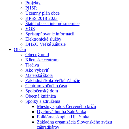
Projekty
PHSR
Územný plán obce
KPSS 2018-2023
Štatút obce a interné smernice
VOS
Sprístupňovanie informácií
Elektronické služby
DHZO Veľké Zálužie
Občan
Obecný úrad
Klientske centrum
Tlačivá
Ako vybaviť
Materská škola
Základná škola Veľké Zálužie
Centrum voľného času
Spoločenský dom
Obecná knižnica
Spolky a združenia
Miestny spolok Červeného kríža
Dychová hudba Zálužanka
Folklórna skupina Ujlačanka
Základná organizácia Slovenského zväzu
záhradkárov