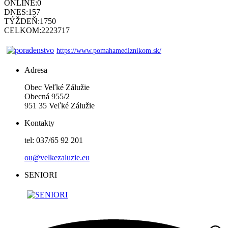
ONLINE:
0
DNES:
157
TÝŽDEŇ:
1750
CELKOM:
2223717
https://www.pomahamedlznikom.sk/
Adresa
Obec Veľké Zálužie
Obecná 955/2
951 35 Veľké Zálužie
Kontakty
tel: 037/65 92 201
ou@velkezaluzie.eu
SENIORI