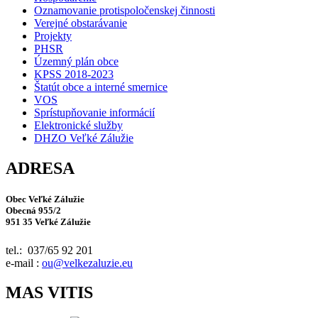
Oznamovanie protispoločenskej činnosti
Verejné obstarávanie
Projekty
PHSR
Územný plán obce
KPSS 2018-2023
Štatút obce a interné smernice
VOS
Sprístupňovanie informácií
Elektronické služby
DHZO Veľké Zálužie
ADRESA
Obec Veľké Zálužie
Obecná 955/2
951 35 Veľké Zálužie
tel.: 037/65 92 201
e-mail :
ou@velkezaluzie.eu
MAS VITIS