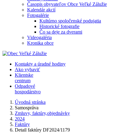
Časopis obyvateľov Obce Veľké Zálužie
Kalendár akcií
Fotogalérie
Kultúrno spoločenské podujatia
Historické fotografie
Čo sa deje za dverami
Videogaléria
Kronika obce
Kontakty a úradné hodiny
Ako vybaviť
Klientske
centrum
Odpadové
hospodárstvo
Úvodná stránka
Samospráva
Zmluvy, faktúry,objednávky
2024
Faktúry
Detail faktúry DF2024/1179