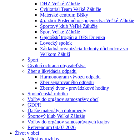
DHZ Veľké Zálužie
Cyklotrial Team Veľké Zálužie
Materské centrum Blšky
45. zbor Posledného spojenectva Veľké Zálužie
Športový klub Veľké Zálužie
Šport Veľké Zálužie
Gajdošskí trogári a DFS Drienka
Lovecký spolok
Základná organizácia Jednoty dôchodcov vo
Veľkom Záluží
Šport
Civilná ochrana obyvateľstva
Zber a likvidácia odpadu
Harmonogram vývozu odpadu
Zber separovaného odpadu
Zberný dvor - prevádzkové hodiny
Spoločenská rubrika
Voľby do orgánov samosprávy obcí
GDPR
Ďalšie materiály a dokumenty
Športový klub Veľké Zálužie
Voľby do orgánov samosprávnych krajov
Referendum 04.07.2026
Život v obci
Miestny rozhlas