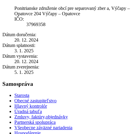
Ponitrianske združenie obcí pre separovaný zber a, Výčapy –
Opatovce 204 Výčapy – Opatovce
IČO:
37969358
Dátum doručenia:
20. 12. 2024
Dátum splatnosti:
3. 1. 2025
Dátum vystavenia:
20. 12. 2024
Dátum zverejnenia:
5. 1. 2025
Samospráva
Starosta
Obecné zastupiteľstvo
Hlavný kontrolór
Úradná tabuľa
Zmluvy, faktúry,objednávky
Partnerská spolupráca
Všeobecne záväzné nariadenia
Hospodárenie