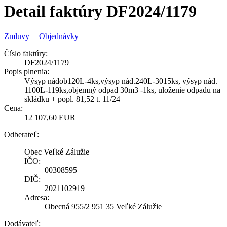
Detail faktúry DF2024/1179
Zmluvy
|
Objednávky
Číslo faktúry:
DF2024/1179
Popis plnenia:
Výsyp nádob120L-4ks,výsyp nád.240L-3015ks, výsyp nád.
1100L-119ks,objemný odpad 30m3 -1ks, uloženie odpadu na
skládku + popl. 81,52 t. 11/24
Cena:
12 107,60 EUR
Odberateľ:
Obec Veľké Zálužie
IČO:
00308595
DIČ:
2021102919
Adresa:
Obecná 955/2 951 35 Veľké Zálužie
Dodávateľ: