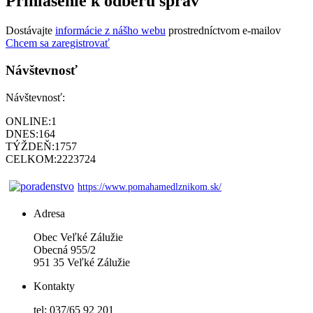
Prihlásenie k odberu správ
Dostávajte
informácie z nášho webu
prostredníctvom e-mailov
Chcem sa zaregistrovať
Návštevnosť
Návštevnosť:
ONLINE:
1
DNES:
164
TÝŽDEŇ:
1757
CELKOM:
2223724
https://www.pomahamedlznikom.sk/
Adresa
Obec Veľké Zálužie
Obecná 955/2
951 35 Veľké Zálužie
Kontakty
tel: 037/65 92 201