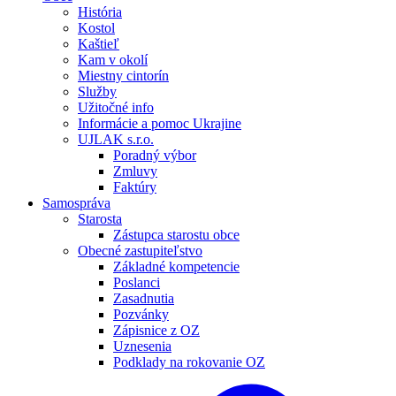
História
Kostol
Kaštieľ
Kam v okolí
Miestny cintorín
Služby
Užitočné info
Informácie a pomoc Ukrajine
UJLAK s.r.o.
Poradný výbor
Zmluvy
Faktúry
Samospráva
Starosta
Zástupca starostu obce
Obecné zastupiteľstvo
Základné kompetencie
Poslanci
Zasadnutia
Pozvánky
Zápisnice z OZ
Uznesenia
Podklady na rokovanie OZ