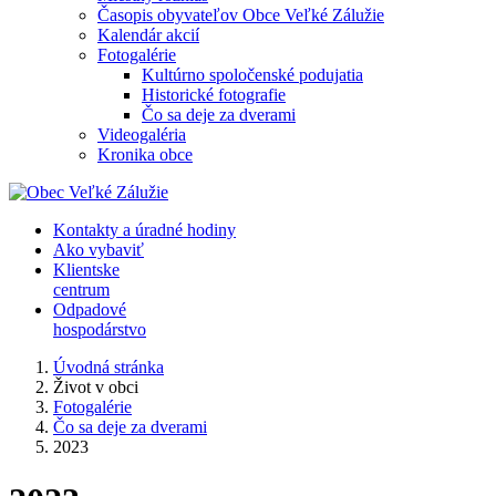
Časopis obyvateľov Obce Veľké Zálužie
Kalendár akcií
Fotogalérie
Kultúrno spoločenské podujatia
Historické fotografie
Čo sa deje za dverami
Videogaléria
Kronika obce
Kontakty a úradné hodiny
Ako vybaviť
Klientske
centrum
Odpadové
hospodárstvo
Úvodná stránka
Život v obci
Fotogalérie
Čo sa deje za dverami
2023