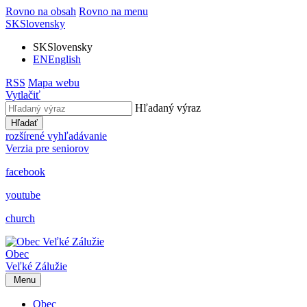
Rovno na obsah
Rovno na menu
SK
Slovensky
SK
Slovensky
EN
English
RSS
Mapa webu
Vytlačiť
Hľadaný výraz
Hľadať
rozšírené vyhľadávanie
Verzia pre seniorov
facebook
youtube
church
Obec
Veľké Zálužie
Menu
Obec