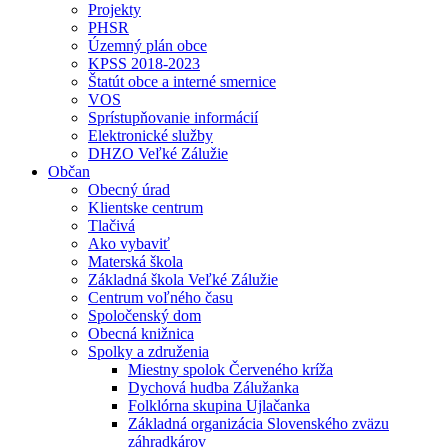
Projekty
PHSR
Územný plán obce
KPSS 2018-2023
Štatút obce a interné smernice
VOS
Sprístupňovanie informácií
Elektronické služby
DHZO Veľké Zálužie
Občan
Obecný úrad
Klientske centrum
Tlačivá
Ako vybaviť
Materská škola
Základná škola Veľké Zálužie
Centrum voľného času
Spoločenský dom
Obecná knižnica
Spolky a združenia
Miestny spolok Červeného kríža
Dychová hudba Zálužanka
Folklórna skupina Ujlačanka
Základná organizácia Slovenského zväzu
záhradkárov