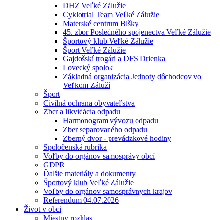
DHZ Veľké Zálužie
Cyklotrial Team Veľké Zálužie
Materské centrum Blšky
45. zbor Posledného spojenectva Veľké Zálužie
Športový klub Veľké Zálužie
Šport Veľké Zálužie
Gajdošskí trogári a DFS Drienka
Lovecký spolok
Základná organizácia Jednoty dôchodcov vo
Veľkom Záluží
Šport
Civilná ochrana obyvateľstva
Zber a likvidácia odpadu
Harmonogram vývozu odpadu
Zber separovaného odpadu
Zberný dvor - prevádzkové hodiny
Spoločenská rubrika
Voľby do orgánov samosprávy obcí
GDPR
Ďalšie materiály a dokumenty
Športový klub Veľké Zálužie
Voľby do orgánov samosprávnych krajov
Referendum 04.07.2026
Život v obci
Miestny rozhlas