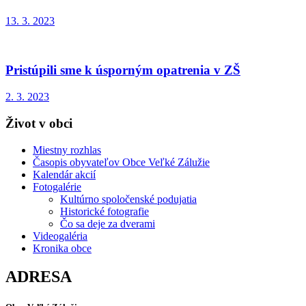
13. 3. 2023
Pristúpili sme k úsporným opatrenia v ZŠ
2. 3. 2023
Život v obci
Miestny rozhlas
Časopis obyvateľov Obce Veľké Zálužie
Kalendár akcií
Fotogalérie
Kultúrno spoločenské podujatia
Historické fotografie
Čo sa deje za dverami
Videogaléria
Kronika obce
ADRESA