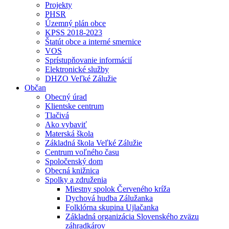
Projekty
PHSR
Územný plán obce
KPSS 2018-2023
Štatút obce a interné smernice
VOS
Sprístupňovanie informácií
Elektronické služby
DHZO Veľké Zálužie
Občan
Obecný úrad
Klientske centrum
Tlačivá
Ako vybaviť
Materská škola
Základná škola Veľké Zálužie
Centrum voľného času
Spoločenský dom
Obecná knižnica
Spolky a združenia
Miestny spolok Červeného kríža
Dychová hudba Zálužanka
Folklórna skupina Ujlačanka
Základná organizácia Slovenského zväzu
záhradkárov