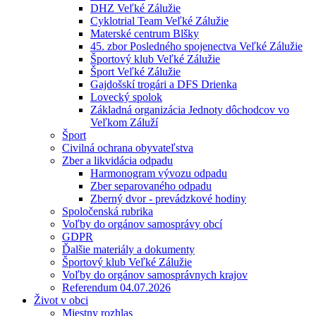
DHZ Veľké Zálužie
Cyklotrial Team Veľké Zálužie
Materské centrum Blšky
45. zbor Posledného spojenectva Veľké Zálužie
Športový klub Veľké Zálužie
Šport Veľké Zálužie
Gajdošskí trogári a DFS Drienka
Lovecký spolok
Základná organizácia Jednoty dôchodcov vo
Veľkom Záluží
Šport
Civilná ochrana obyvateľstva
Zber a likvidácia odpadu
Harmonogram vývozu odpadu
Zber separovaného odpadu
Zberný dvor - prevádzkové hodiny
Spoločenská rubrika
Voľby do orgánov samosprávy obcí
GDPR
Ďalšie materiály a dokumenty
Športový klub Veľké Zálužie
Voľby do orgánov samosprávnych krajov
Referendum 04.07.2026
Život v obci
Miestny rozhlas