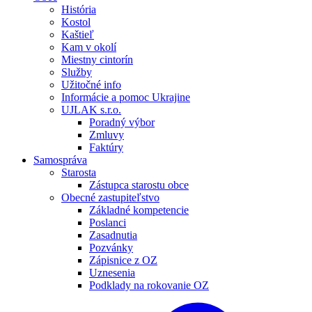
História
Kostol
Kaštieľ
Kam v okolí
Miestny cintorín
Služby
Užitočné info
Informácie a pomoc Ukrajine
UJLAK s.r.o.
Poradný výbor
Zmluvy
Faktúry
Samospráva
Starosta
Zástupca starostu obce
Obecné zastupiteľstvo
Základné kompetencie
Poslanci
Zasadnutia
Pozvánky
Zápisnice z OZ
Uznesenia
Podklady na rokovanie OZ