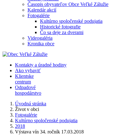
Časopis obyvateľov Obce Veľké Zálužie
Kalendár akcií
Fotogalérie
Kultúrno spoločenské podujatia
Historické fotografie
Čo sa deje za dverami
Videogaléria
Kronika obce
Kontakty a úradné hodiny
Ako vybaviť
Klientske
centrum
Odpadové
hospodárstvo
Úvodná stránka
Život v obci
Fotogalérie
Kultúrno spoločenské podujatia
2018
Výstava vín 34. ročník 17.03.2018