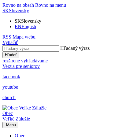
Rovno na obsah
Rovno na menu
SK
Slovensky
SK
Slovensky
EN
English
RSS
Mapa webu
Vytlačiť
Hľadaný výraz
Hľadať
rozšírené vyhľadávanie
Verzia pre seniorov
facebook
youtube
church
Obec
Veľké Zálužie
Menu
Obec