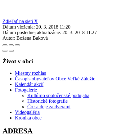
Zdieľať na sieti X
Dátum vloženia:
20. 3. 2018 11:20
Dátum poslednej aktualizácie:
20. 3. 2018 11:27
Autor:
Božena Baková
Život v obci
Miestny rozhlas
Časopis obyvateľov Obce Veľké Zálužie
Kalendár akcií
Fotogalérie
Kultúrno spoločenské podujatia
Historické fotografie
Čo sa deje za dverami
Videogaléria
Kronika obce
ADRESA