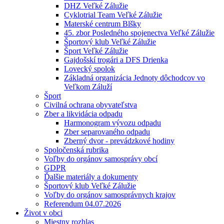
DHZ Veľké Zálužie
Cyklotrial Team Veľké Zálužie
Materské centrum Blšky
45. zbor Posledného spojenectva Veľké Zálužie
Športový klub Veľké Zálužie
Šport Veľké Zálužie
Gajdošskí trogári a DFS Drienka
Lovecký spolok
Základná organizácia Jednoty dôchodcov vo
Veľkom Záluží
Šport
Civilná ochrana obyvateľstva
Zber a likvidácia odpadu
Harmonogram vývozu odpadu
Zber separovaného odpadu
Zberný dvor - prevádzkové hodiny
Spoločenská rubrika
Voľby do orgánov samosprávy obcí
GDPR
Ďalšie materiály a dokumenty
Športový klub Veľké Zálužie
Voľby do orgánov samosprávnych krajov
Referendum 04.07.2026
Život v obci
Miestny rozhlas