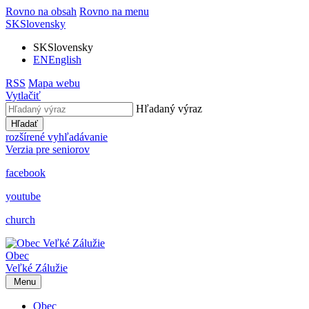
Rovno na obsah
Rovno na menu
SK
Slovensky
SK
Slovensky
EN
English
RSS
Mapa webu
Vytlačiť
Hľadaný výraz
Hľadať
rozšírené vyhľadávanie
Verzia pre seniorov
facebook
youtube
church
Obec
Veľké Zálužie
Menu
Obec