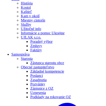
História
Kostol
Kaštieľ
Kam v okolí
Miestny cintorín
Služby
Užitočné info
Informácie a pomoc Ukrajine
UJLAK s.r.o.
Poradný výbor
Zmluvy
Faktúry
Samospráva
Starosta
Zástupca starostu obce
Obecné zastupiteľstvo
Základné kompetencie
Poslanci
Zasadnutia
Pozvánky
Zápisnice z OZ
Uznesenia
Podklady na rokovanie OZ