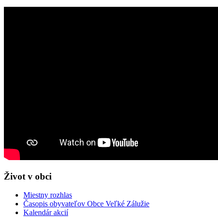
Život v obci
Miestny rozhlas
Časopis obyvateľov Obce Veľké Zálužie
Kalendár akcií