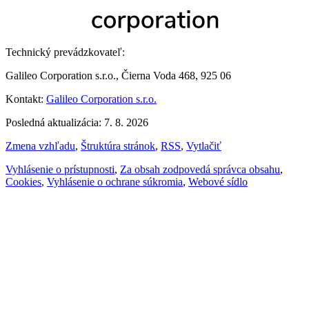
Technický prevádzkovateľ:
Galileo Corporation s.r.o., Čierna Voda 468, 925 06
Kontakt:
Galileo Corporation s.r.o.
Posledná aktualizácia: 7. 8. 2026
Zmena vzhľadu
,
Štruktúra stránok
,
RSS
,
Vytlačiť
Vyhlásenie o prístupnosti
,
Za obsah zodpovedá správca obsahu
,
Cookies
,
Vyhlásenie o ochrane súkromia
,
Webové sídlo