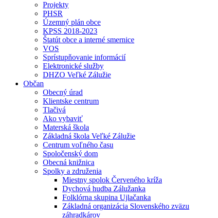
Projekty
PHSR
Územný plán obce
KPSS 2018-2023
Štatút obce a interné smernice
VOS
Sprístupňovanie informácií
Elektronické služby
DHZO Veľké Zálužie
Občan
Obecný úrad
Klientske centrum
Tlačivá
Ako vybaviť
Materská škola
Základná škola Veľké Zálužie
Centrum voľného času
Spoločenský dom
Obecná knižnica
Spolky a združenia
Miestny spolok Červeného kríža
Dychová hudba Zálužanka
Folklórna skupina Ujlačanka
Základná organizácia Slovenského zväzu
záhradkárov