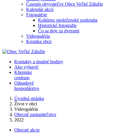
Časopis obyvateľov Obce Veľké Zálužie
Kalendár akcií
Fotogalérie
Kultúrno spoločenské podujatia
Historické fotografie
Čo sa deje za dverami
Videogaléria
Kronika obce
Kontakty a úradné hodiny
Ako vybaviť
Klientske
centrum
Odpadové
hospodárstvo
Úvodná stránka
Život v obci
Videogaléria
Obecné zastupiteľstvo
2022
Obecné akcie