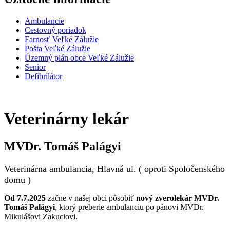
Ambulancie
Cestovný poriadok
Farnosť Veľké Zálužie
Pošta Veľké Zálužie
Územný plán obce Veľké Zálužie
Senior
Defibrilátor
Veterinárny lekár
MVDr. Tomáš Palágyi
Veterinárna ambulancia, Hlavná ul. ( oproti Spoločenského
domu )
Od 7.7.2025
začne v našej obci pôsobiť
nový zverolekár MVDr.
Tomáš Palágyi
, ktorý preberie ambulanciu po pánovi MVDr.
Mikulášovi Zakuciovi.