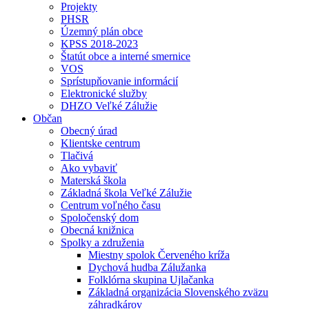
Projekty
PHSR
Územný plán obce
KPSS 2018-2023
Štatút obce a interné smernice
VOS
Sprístupňovanie informácií
Elektronické služby
DHZO Veľké Zálužie
Občan
Obecný úrad
Klientske centrum
Tlačivá
Ako vybaviť
Materská škola
Základná škola Veľké Zálužie
Centrum voľného času
Spoločenský dom
Obecná knižnica
Spolky a združenia
Miestny spolok Červeného kríža
Dychová hudba Zálužanka
Folklórna skupina Ujlačanka
Základná organizácia Slovenského zväzu
záhradkárov