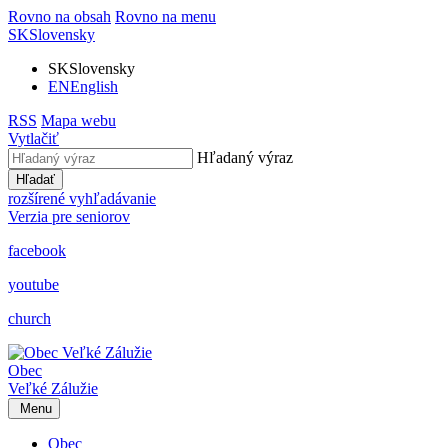
Rovno na obsah
Rovno na menu
SK
Slovensky
SK
Slovensky
EN
English
RSS
Mapa webu
Vytlačiť
Hľadaný výraz
Hľadať
rozšírené vyhľadávanie
Verzia pre seniorov
facebook
youtube
church
Obec
Veľké Zálužie
Menu
Obec