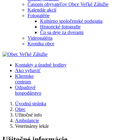
Časopis obyvateľov Obce Veľké Zálužie
Kalendár akcií
Fotogalérie
Kultúrno spoločenské podujatia
Historické fotografie
Čo sa deje za dverami
Videogaléria
Kronika obce
Kontakty a úradné hodiny
Ako vybaviť
Klientske
centrum
Odpadové
hospodárstvo
Úvodná stránka
Obec
Užitočné info
Ambulancie
Veterinárny lekár
Užitočné informácie