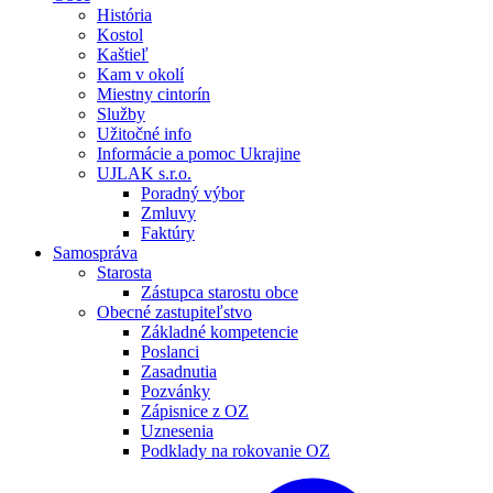
História
Kostol
Kaštieľ
Kam v okolí
Miestny cintorín
Služby
Užitočné info
Informácie a pomoc Ukrajine
UJLAK s.r.o.
Poradný výbor
Zmluvy
Faktúry
Samospráva
Starosta
Zástupca starostu obce
Obecné zastupiteľstvo
Základné kompetencie
Poslanci
Zasadnutia
Pozvánky
Zápisnice z OZ
Uznesenia
Podklady na rokovanie OZ