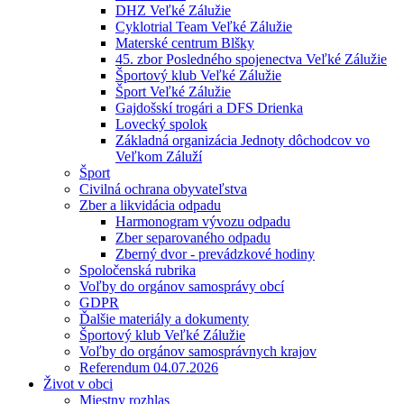
DHZ Veľké Zálužie
Cyklotrial Team Veľké Zálužie
Materské centrum Blšky
45. zbor Posledného spojenectva Veľké Zálužie
Športový klub Veľké Zálužie
Šport Veľké Zálužie
Gajdošskí trogári a DFS Drienka
Lovecký spolok
Základná organizácia Jednoty dôchodcov vo
Veľkom Záluží
Šport
Civilná ochrana obyvateľstva
Zber a likvidácia odpadu
Harmonogram vývozu odpadu
Zber separovaného odpadu
Zberný dvor - prevádzkové hodiny
Spoločenská rubrika
Voľby do orgánov samosprávy obcí
GDPR
Ďalšie materiály a dokumenty
Športový klub Veľké Zálužie
Voľby do orgánov samosprávnych krajov
Referendum 04.07.2026
Život v obci
Miestny rozhlas