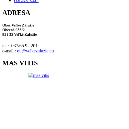
UJLAK s.r.o.
ADRESA
Obec Veľké Zálužie
Obecná 955/2
951 35 Veľké Zálužie
tel.: 037/65 92 201
e-mail :
ou@velkezaluzie.eu
MAS VITIS