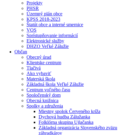
Projekty
PHSR
Územný plán obce
KPSS 2018-2023
Štatút obce a interné smernice
VOS
Sprístupňovanie informácií
Elektronické služby
DHZO Veľké Zálužie
Občan
Obecný úrad
Klientske centrum
Tlačivá
Ako vybaviť
Materská škola
Základná škola Veľké Zálužie
Centrum voľného času
Spoločenský dom
Obecná knižnica
Spolky a združenia
Miestny spolok Červeného kríža
Dychová hudba Zálužanka
Folklórna skupina Ujlačanka
Základná organizácia Slovenského zväzu
záhradkárov