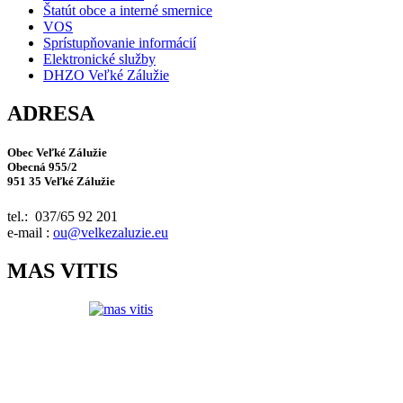
Štatút obce a interné smernice
VOS
Sprístupňovanie informácií
Elektronické služby
DHZO Veľké Zálužie
ADRESA
Obec Veľké Zálužie
Obecná 955/2
951 35 Veľké Zálužie
tel.: 037/65 92 201
e-mail :
ou@velkezaluzie.eu
MAS VITIS