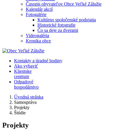
Časopis obyvateľov Obce Veľké Zálužie
Kalendár akcií
Fotogalérie
Kultúrno spoločenské podujatia
Historické fotografie
Čo sa deje za dverami
Videogaléria
Kronika obce
Kontakty a úradné hodiny
Ako vybaviť
Klientske
centrum
Odpadové
hospodárstvo
Úvodná stránka
Samospráva
Projekty
Štúdie
Projekty