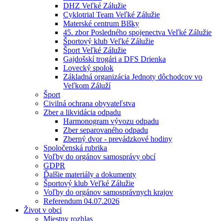
DHZ Veľké Zálužie
Cyklotrial Team Veľké Zálužie
Materské centrum Blšky
45. zbor Posledného spojenectva Veľké Zálužie
Športový klub Veľké Zálužie
Šport Veľké Zálužie
Gajdošskí trogári a DFS Drienka
Lovecký spolok
Základná organizácia Jednoty dôchodcov vo
Veľkom Záluží
Šport
Civilná ochrana obyvateľstva
Zber a likvidácia odpadu
Harmonogram vývozu odpadu
Zber separovaného odpadu
Zberný dvor - prevádzkové hodiny
Spoločenská rubrika
Voľby do orgánov samosprávy obcí
GDPR
Ďalšie materiály a dokumenty
Športový klub Veľké Zálužie
Voľby do orgánov samosprávnych krajov
Referendum 04.07.2026
Život v obci
Miestny rozhlas