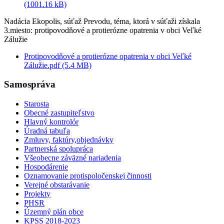
(1001.16 kB)
Nadácia Ekopolis, súťaž Prevodu, téma, ktorá v súťaži získala
3.miesto: protipovodňové a protierózne opatrenia v obci Veľké
Zálužie
Protipovodňové a protierózne opatrenia v obci Veľké
Zálužie.pdf (5.4 MB)
Samospráva
Starosta
Obecné zastupiteľstvo
Hlavný kontrolór
Úradná tabuľa
Zmluvy, faktúry,objednávky
Partnerská spolupráca
Všeobecne záväzné nariadenia
Hospodárenie
Oznamovanie protispoločenskej činnosti
Verejné obstarávanie
Projekty
PHSR
Územný plán obce
KPSS 2018-2023