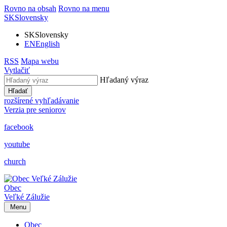
Rovno na obsah
Rovno na menu
SK
Slovensky
SK
Slovensky
EN
English
RSS
Mapa webu
Vytlačiť
Hľadaný výraz
Hľadať
rozšírené vyhľadávanie
Verzia pre seniorov
facebook
youtube
church
Obec
Veľké Zálužie
Menu
Obec