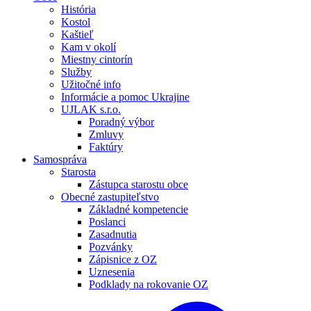
História
Kostol
Kaštieľ
Kam v okolí
Miestny cintorín
Služby
Užitočné info
Informácie a pomoc Ukrajine
UJLAK s.r.o.
Poradný výbor
Zmluvy
Faktúry
Samospráva
Starosta
Zástupca starostu obce
Obecné zastupiteľstvo
Základné kompetencie
Poslanci
Zasadnutia
Pozvánky
Zápisnice z OZ
Uznesenia
Podklady na rokovanie OZ